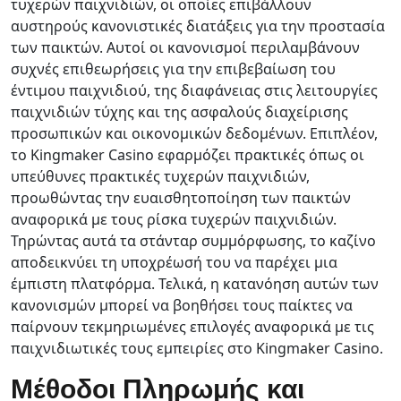
τυχερών παιχνιδιών, οι οποίες επιβάλλουν
αυστηρούς κανονιστικές διατάξεις για την προστασία
των παικτών. Αυτοί οι κανονισμοί περιλαμβάνουν
συχνές επιθεωρήσεις για την επιβεβαίωση του
έντιμου παιχνιδιού, της διαφάνειας στις λειτουργίες
παιχνιδιών τύχης και της ασφαλούς διαχείρισης
προσωπικών και οικονομικών δεδομένων. Επιπλέον,
το Kingmaker Casino εφαρμόζει πρακτικές όπως οι
υπεύθυνες πρακτικές τυχερών παιχνιδιών,
προωθώντας την ευαισθητοποίηση των παικτών
αναφορικά με τους ρίσκα τυχερών παιχνιδιών.
Τηρώντας αυτά τα στάνταρ συμμόρφωσης, το καζίνο
αποδεικνύει τη υποχρέωσή του να παρέχει μια
έμπιστη πλατφόρμα. Τελικά, η κατανόηση αυτών των
κανονισμών μπορεί να βοηθήσει τους παίκτες να
παίρνουν τεκμηριωμένες επιλογές αναφορικά με τις
παιχνιδιωτικές τους εμπειρίες στο Kingmaker Casino.
Μέθοδοι Πληρωμής και