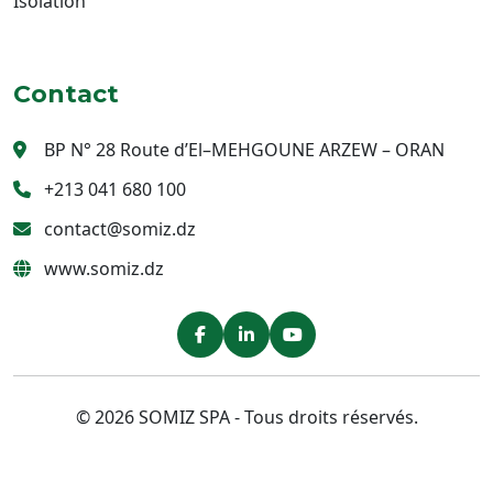
Isolation
Contact
BP N° 28 Route d’El–MEHGOUNE ARZEW – ORAN
+213 041 680 100
contact@somiz.dz
www.somiz.dz
© 2026 SOMIZ SPA - Tous droits réservés.