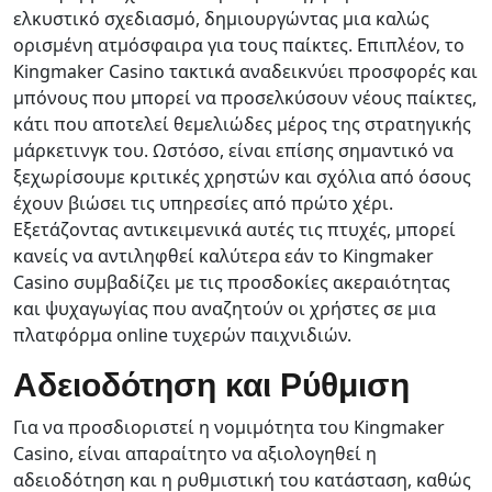
ελκυστικό σχεδιασμό, δημιουργώντας μια καλώς
ορισμένη ατμόσφαιρα για τους παίκτες. Επιπλέον, το
Kingmaker Casino τακτικά αναδεικνύει προσφορές και
μπόνους που μπορεί να προσελκύσουν νέους παίκτες,
κάτι που αποτελεί θεμελιώδες μέρος της στρατηγικής
μάρκετινγκ του. Ωστόσο, είναι επίσης σημαντικό να
ξεχωρίσουμε κριτικές χρηστών και σχόλια από όσους
έχουν βιώσει τις υπηρεσίες από πρώτο χέρι.
Εξετάζοντας αντικειμενικά αυτές τις πτυχές, μπορεί
κανείς να αντιληφθεί καλύτερα εάν το Kingmaker
Casino συμβαδίζει με τις προσδοκίες ακεραιότητας
και ψυχαγωγίας που αναζητούν οι χρήστες σε μια
πλατφόρμα online τυχερών παιχνιδιών.
Αδειοδότηση και Ρύθμιση
Για να προσδιοριστεί η νομιμότητα του Kingmaker
Casino, είναι απαραίτητο να αξιολογηθεί η
αδειοδότηση και η ρυθμιστική του κατάσταση, καθώς