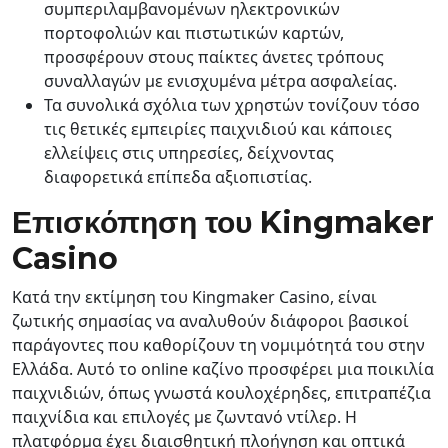
συμπεριλαμβανομένων ηλεκτρονικών
πορτοφολιών και πιστωτικών καρτών,
προσφέρουν στους παίκτες άνετες τρόπους
συναλλαγών με ενισχυμένα μέτρα ασφαλείας.
Τα συνολικά σχόλια των χρηστών τονίζουν τόσο
τις θετικές εμπειρίες παιχνιδιού και κάποιες
ελλείψεις στις υπηρεσίες, δείχνοντας
διαφορετικά επίπεδα αξιοπιστίας.
Επισκόπηση του Kingmaker
Casino
Κατά την εκτίμηση του Kingmaker Casino, είναι
ζωτικής σημασίας να αναλυθούν διάφοροι βασικοί
παράγοντες που καθορίζουν τη νομιμότητά του στην
Ελλάδα. Αυτό το online καζίνο προσφέρει μια ποικιλία
παιχνιδιών, όπως γνωστά κουλοχέρηδες, επιτραπέζια
παιχνίδια και επιλογές με ζωντανό ντίλερ. Η
πλατφόρμα έχει διαισθητική πλοήγηση και οπτικά