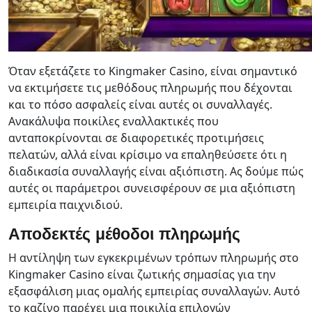
Όταν εξετάζετε το Kingmaker Casino, είναι σημαντικό
να εκτιμήσετε τις μεθόδους πληρωμής που δέχονται
και το πόσο ασφαλείς είναι αυτές οι συναλλαγές.
Ανακάλυψα ποικίλες εναλλακτικές που
ανταποκρίνονται σε διαφορετικές προτιμήσεις
πελατών, αλλά είναι κρίσιμο να επαληθεύσετε ότι η
διαδικασία συναλλαγής είναι αξιόπιστη. Ας δούμε πώς
αυτές οι παράμετροι συνεισφέρουν σε μια αξιόπιστη
εμπειρία παιχνιδιού.
Αποδεκτές μέθοδοι πληρωμής
Η αντίληψη των εγκεκριμένων τρόπων πληρωμής στο
Kingmaker Casino είναι ζωτικής σημασίας για την
εξασφάλιση μιας ομαλής εμπειρίας συναλλαγών. Αυτό
το καζίνο παρέχει μια ποικιλία επιλογών