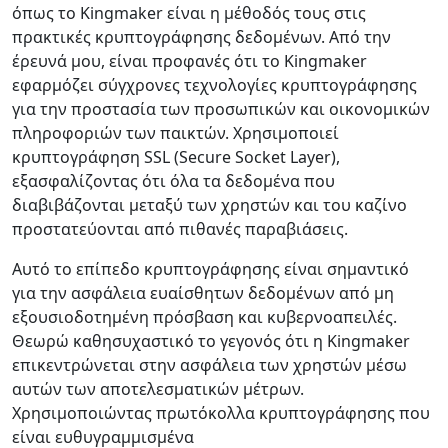
όπως το Kingmaker είναι η μέθοδός τους στις
πρακτικές κρυπτογράφησης δεδομένων. Από την
έρευνά μου, είναι προφανές ότι το Kingmaker
εφαρμόζει σύγχρονες τεχνολογίες κρυπτογράφησης
για την προστασία των προσωπικών και οικονομικών
πληροφοριών των παικτών. Χρησιμοποιεί
κρυπτογράφηση SSL (Secure Socket Layer),
εξασφαλίζοντας ότι όλα τα δεδομένα που
διαβιβάζονται μεταξύ των χρηστών και του καζίνο
προστατεύονται από πιθανές παραβιάσεις.
Αυτό το επίπεδο κρυπτογράφησης είναι σημαντικό
για την ασφάλεια ευαίσθητων δεδομένων από μη
εξουσιοδοτημένη πρόσβαση και κυβερνοαπειλές.
Θεωρώ καθησυχαστικό το γεγονός ότι η Kingmaker
επικεντρώνεται στην ασφάλεια των χρηστών μέσω
αυτών των αποτελεσματικών μέτρων.
Χρησιμοποιώντας πρωτόκολλα κρυπτογράφησης που
είναι ευθυγραμμισμένα