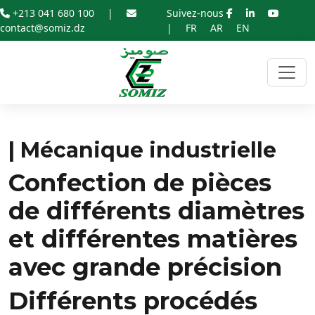
+213 041 680 100
|
Suivez-nous
contact@somiz.dz
|
FR
AR
EN
| Mécanique industrielle
Confection de pièces
de différents diamètres
et différentes matières
avec grande précision
Différents procédés