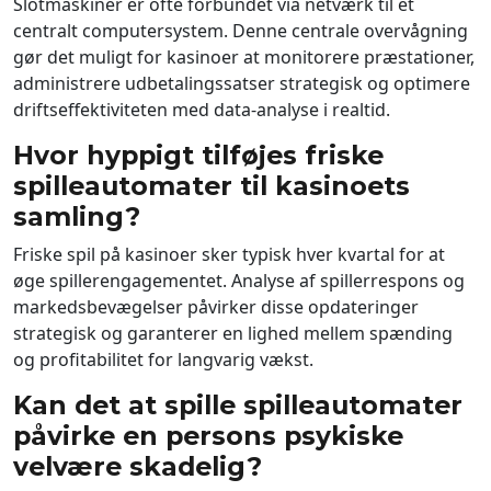
Slotmaskiner er ofte forbundet via netværk til et
centralt computersystem. Denne centrale overvågning
gør det muligt for kasinoer at monitorere præstationer,
administrere udbetalingssatser strategisk og optimere
driftseffektiviteten med data-analyse i realtid.
Hvor hyppigt tilføjes friske
spilleautomater til kasinoets
samling?
Friske spil på kasinoer sker typisk hver kvartal for at
øge spillerengagementet. Analyse af spillerrespons og
markedsbevægelser påvirker disse opdateringer
strategisk og garanterer en lighed mellem spænding
og profitabilitet for langvarig vækst.
Kan det at spille spilleautomater
påvirke en persons psykiske
velvære skadelig?