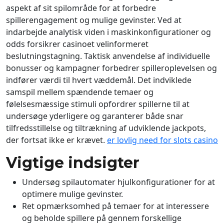
aspekt af sit spilområde for at forbedre
spillerengagement og mulige gevinster. Ved at
indarbejde analytisk viden i maskinkonfigurationer og
odds forsikrer casinoet velinformeret
beslutningstagning. Taktisk anvendelse af individuelle
bonusser og kampagner forbedrer spilleroplevelsen og
indfører værdi til hvert væddemål. Det indviklede
samspil mellem spændende temaer og
følelsesmæssige stimuli opfordrer spillerne til at
undersøge yderligere og garanterer både snar
tilfredsstillelse og tiltrækning af udviklende jackpots,
der fortsat ikke er krævet.
er lovlig need for slots casino
Vigtige indsigter
Undersøg spilautomater hjulkonfigurationer for at
optimere mulige gevinster.
Ret opmærksomhed på temaer for at interessere
og beholde spillere på gennem forskellige