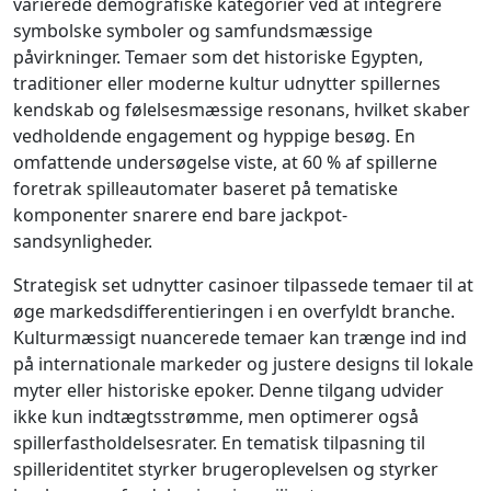
varierede demografiske kategorier ved at integrere
symbolske symboler og samfundsmæssige
påvirkninger. Temaer som det historiske Egypten,
traditioner eller moderne kultur udnytter spillernes
kendskab og følelsesmæssige resonans, hvilket skaber
vedholdende engagement og hyppige besøg. En
omfattende undersøgelse viste, at 60 % af spillerne
foretrak spilleautomater baseret på tematiske
komponenter snarere end bare jackpot-
sandsynligheder.
Strategisk set udnytter casinoer tilpassede temaer til at
øge markedsdifferentieringen i en overfyldt branche.
Kulturmæssigt nuancerede temaer kan trænge ind ind
på internationale markeder og justere designs til lokale
myter eller historiske epoker. Denne tilgang udvider
ikke kun indtægtsstrømme, men optimerer også
spillerfastholdelsesrater. En tematisk tilpasning til
spilleridentitet styrker brugeroplevelsen og styrker