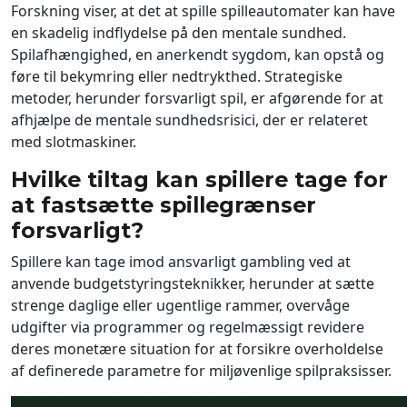
Forskning viser, at det at spille spilleautomater kan have
en skadelig indflydelse på den mentale sundhed.
Spilafhængighed, en anerkendt sygdom, kan opstå og
føre til bekymring eller nedtrykthed. Strategiske
metoder, herunder forsvarligt spil, er afgørende for at
afhjælpe de mentale sundhedsrisici, der er relateret
med slotmaskiner.
Hvilke tiltag kan spillere tage for
at fastsætte spillegrænser
forsvarligt?
Spillere kan tage imod ansvarligt gambling ved at
anvende budgetstyringsteknikker, herunder at sætte
strenge daglige eller ugentlige rammer, overvåge
udgifter via programmer og regelmæssigt revidere
deres monetære situation for at forsikre overholdelse
af definerede parametre for miljøvenlige spilpraksisser.