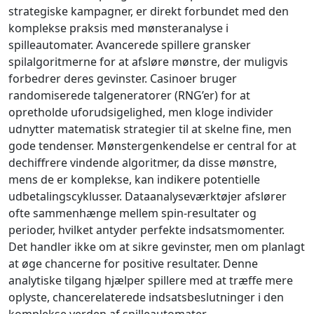
strategiske kampagner, er direkt forbundet med den
komplekse praksis med mønsteranalyse i
spilleautomater. Avancerede spillere gransker
spilalgoritmerne for at afsløre mønstre, der muligvis
forbedrer deres gevinster. Casinoer bruger
randomiserede talgeneratorer (RNG’er) for at
opretholde uforudsigelighed, men kloge individer
udnytter matematisk strategier til at skelne fine, men
gode tendenser. Mønstergenkendelse er central for at
dechiffrere vindende algoritmer, da disse mønstre,
mens de er komplekse, kan indikere potentielle
udbetalingscyklusser. Dataanalyseværktøjer afslører
ofte sammenhænge mellem spin-resultater og
perioder, hvilket antyder perfekte indsatsmomenter.
Det handler ikke om at sikre gevinster, men om planlagt
at øge chancerne for positive resultater. Denne
analytiske tilgang hjælper spillere med at træffe mere
oplyste, chancerelaterede indsatsbeslutninger i den