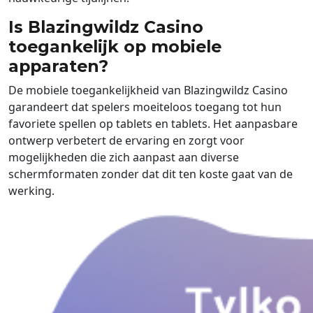
Is Blazingwildz Casino
toegankelijk op mobiele
apparaten?
De mobiele toegankelijkheid van Blazingwildz Casino
garandeert dat spelers moeiteloos toegang tot hun
favoriete spellen op tablets en tablets. Het aanpasbare
ontwerp verbetert de ervaring en zorgt voor
mogelijkheden die zich aanpast aan diverse
schermformaten zonder dat dit ten koste gaat van de
werking.