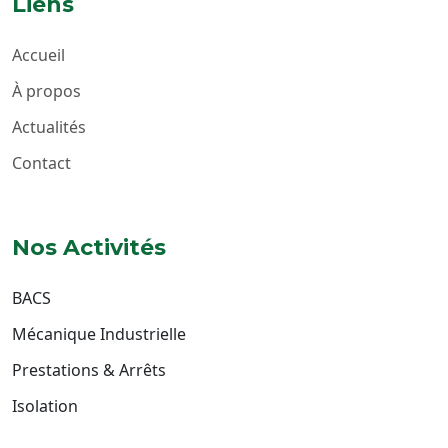
Liens
Accueil
À propos
Actualités
Contact
Nos Activités
BACS
Mécanique Industrielle
Prestations & Arrêts
Isolation