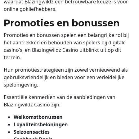
waardat Blazingwildz een betrouwbare keuze is voor
online gokliefhebbers.
Promoties en bonussen
Promoties en bonussen spelen een belangrijke rol bij
het aantrekken en behouden van spelers bij digitale
casino’s, en Blazingwildz Casino uitblinkt uit op dit
terrein.
Hun promotiestrategieën zijn zowel vernieuwend als
gebruiksvriendelijk en bieden voor een verleidelijke
spelomgeving.
Essentiële kenmerken van de aanbiedingen van
Blazingwildz Casino zijn:
Welkomstbonussen
Loyaliteitsbeloningen
Seizoensacties