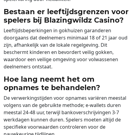
Bestaan er leeftijdsgrenzen voor
spelers bij Blazingwildz Casino?
Leeftijdsbeperkingen in gokhuizen garanderen
doorgaans dat deelnemers minimaal 18 of 21 jaar oud
zijn, afhankelijk van de lokale regelgeving. Dit
beschermt kinderen en bevordert veilig gokken,
waardoor een veilige omgeving voor volwassenen
deelnemers ontstaat.
Hoe lang neemt het om
opnames te behandelen?
De verwerkingstijden voor opnames variëren meestal
volgens van de gebruikte methode; e-wallets duren
meestal 24-48 uur, terwijl bankoverschrijvingen 3-7
werkdagen kunnen duren. Spelers moeten altijd de
specifieke voorwaarden controleren voor de
nauwkeurige tijdlijnen.