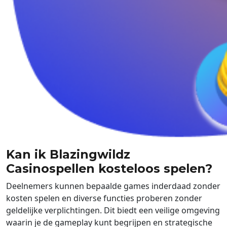
Kan ik Blazingwildz
Casinospellen kosteloos spelen?
Deelnemers kunnen bepaalde games inderdaad zonder
kosten spelen en diverse functies proberen zonder
geldelijke verplichtingen. Dit biedt een veilige omgeving
waarin je de gameplay kunt begrijpen en strategische