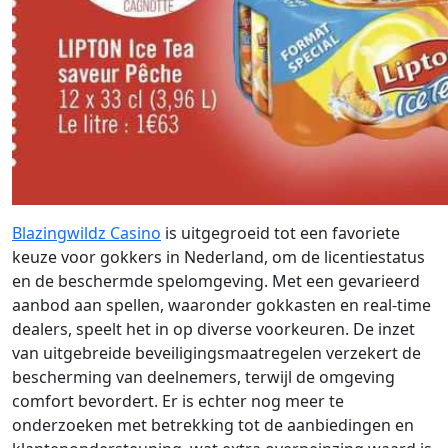
Blazingwildz Casino
is uitgegroeid tot een favoriete
keuze voor gokkers in Nederland, om de licentiestatus
en de beschermde spelomgeving. Met een gevarieerd
aanbod aan spellen, waaronder gokkasten en real-time
dealers, speelt het in op diverse voorkeuren. De inzet
van uitgebreide beveiligingsmaatregelen verzekert de
bescherming van deelnemers, terwijl de omgeving
comfort bevordert. Er is echter nog meer te
onderzoeken met betrekking tot de aanbiedingen en