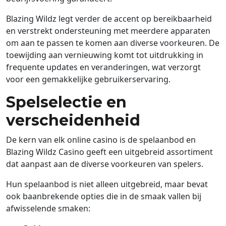
Blazing Wildz legt verder de accent op bereikbaarheid
en verstrekt ondersteuning met meerdere apparaten
om aan te passen te komen aan diverse voorkeuren. De
toewijding aan vernieuwing komt tot uitdrukking in
frequente updates en veranderingen, wat verzorgt
voor een gemakkelijke gebruikerservaring.
Spelselectie en
verscheidenheid
De kern van elk online casino is de spelaanbod en
Blazing Wildz Casino geeft een uitgebreid assortiment
dat aanpast aan de diverse voorkeuren van spelers.
Hun spelaanbod is niet alleen uitgebreid, maar bevat
ook baanbrekende opties die in de smaak vallen bij
afwisselende smaken: