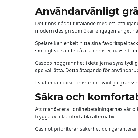
Användarvänligt grä
Det finns något tilltalande med ett lättillg
modern design som ökar engagemanget när 
Spelare kan enkelt hitta sina favoritspel ta
smidigt spelande på alla enheter, oavsett om
Casoos noggrannhet i detaljerna syns tydlig
spelval lätta. Detta åtagande för användaru
I slutändan positionerar det vänliga gräns
Säkra och komfortab
Att manövrera i onlinebetalningarnas värl
trygga och komfortabla alternativ.
Casinot prioriterar säkerhet och garanterar