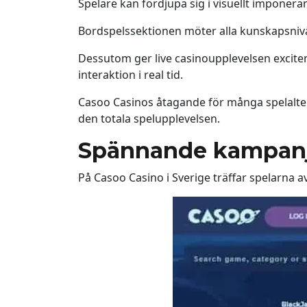
Spelare kan fördjupa sig i visuellt imponer
Bordspelssektionen möter alla kunskapsnivå
Dessutom ger live casinoupplevelsen excitem
interaktion i real tid.
Casoo Casinos åtagande för många spelaltern
den totala spelupplevelsen.
Spännande kampanj
På Casoo Casino i Sverige träffar spelarna