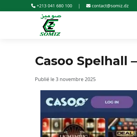
+213 041 680 100
|
contact@somiz.dz
Casoo Spelhall – 
Publié le 3 novembre 2025