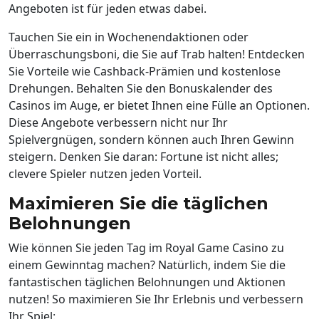
Angeboten ist für jeden etwas dabei.
Tauchen Sie ein in Wochenendaktionen oder
Überraschungsboni, die Sie auf Trab halten! Entdecken
Sie Vorteile wie Cashback-Prämien und kostenlose
Drehungen. Behalten Sie den Bonuskalender des
Casinos im Auge, er bietet Ihnen eine Fülle an Optionen.
Diese Angebote verbessern nicht nur Ihr
Spielvergnügen, sondern können auch Ihren Gewinn
steigern. Denken Sie daran: Fortune ist nicht alles;
clevere Spieler nutzen jeden Vorteil.
Maximieren Sie die täglichen
Belohnungen
Wie können Sie jeden Tag im Royal Game Casino zu
einem Gewinntag machen? Natürlich, indem Sie die
fantastischen täglichen Belohnungen und Aktionen
nutzen! So maximieren Sie Ihr Erlebnis und verbessern
Ihr Spiel: