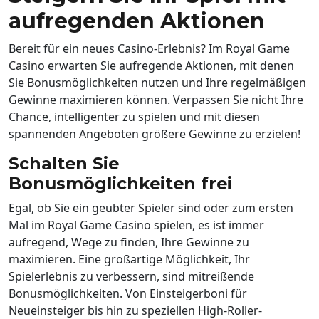
aufregenden Aktionen
Bereit für ein neues Casino-Erlebnis? Im Royal Game
Casino erwarten Sie aufregende Aktionen, mit denen
Sie Bonusmöglichkeiten nutzen und Ihre regelmäßigen
Gewinne maximieren können. Verpassen Sie nicht Ihre
Chance, intelligenter zu spielen und mit diesen
spannenden Angeboten größere Gewinne zu erzielen!
Schalten Sie
Bonusmöglichkeiten frei
Egal, ob Sie ein geübter Spieler sind oder zum ersten
Mal im Royal Game Casino spielen, es ist immer
aufregend, Wege zu finden, Ihre Gewinne zu
maximieren. Eine großartige Möglichkeit, Ihr
Spielerlebnis zu verbessern, sind mitreißende
Bonusmöglichkeiten. Von Einsteigerboni für
Neueinsteiger bis hin zu speziellen High-Roller-