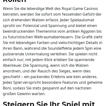
Wenn Sie die lebendige Welt des Royal Game Casinos
betreten, werden Sie sofort vom fesselnden Gefühl der
sich drehenden Walzen erfasst. Jeder Spielautomat
sprüht vor Potenzial und Spannung und bietet einen
beeindruckenden Themenmix vom antiken Ägypten bis
zu futuristischen Weltraumabenteuern. Die Grafik zieht
Sie mit lebendigen Farben und vielschichtigen Details in
ihren Bann, während die Soundeffekte jedem Spin eine
pulsierende Untermalung verleihen. Sie spielen nicht
einfach nur; mit jedem Klick erleben Sie spannende
Abenteuer. Die Spannung, wenn sich die Walzen
anordnen, und der Rausch des Sieges, wenn dies
geschieht – ein packendes Erlebnis wie kein anderes.
Jedes Spiel verspricht besondere Features und geheime
Boni, sodass Sie stets gespannt auf den nächsten
großen Gewinn warten.
Steigern Sie Ihr Spiel mit