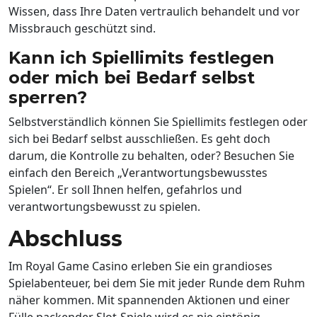
Wissen, dass Ihre Daten vertraulich behandelt und vor
Missbrauch geschützt sind.
Kann ich Spiellimits festlegen
oder mich bei Bedarf selbst
sperren?
Selbstverständlich können Sie Spiellimits festlegen oder
sich bei Bedarf selbst ausschließen. Es geht doch
darum, die Kontrolle zu behalten, oder? Besuchen Sie
einfach den Bereich „Verantwortungsbewusstes
Spielen“. Er soll Ihnen helfen, gefahrlos und
verantwortungsbewusst zu spielen.
Abschluss
Im Royal Game Casino erleben Sie ein grandioses
Spielabenteuer, bei dem Sie mit jeder Runde dem Ruhm
näher kommen. Mit spannenden Aktionen und einer