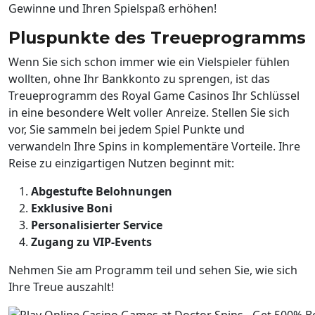
Gewinne und Ihren Spielspaß erhöhen!
Pluspunkte des Treueprogramms
Wenn Sie sich schon immer wie ein Vielspieler fühlen
wollten, ohne Ihr Bankkonto zu sprengen, ist das
Treueprogramm des Royal Game Casinos Ihr Schlüssel
in eine besondere Welt voller Anreize. Stellen Sie sich
vor, Sie sammeln bei jedem Spiel Punkte und
verwandeln Ihre Spins in komplementäre Vorteile. Ihre
Reise zu einzigartigen Nutzen beginnt mit:
Abgestufte Belohnungen
Exklusive Boni
Personalisierter Service
Zugang zu VIP-Events
Nehmen Sie am Programm teil und sehen Sie, wie sich
Ihre Treue auszahlt!