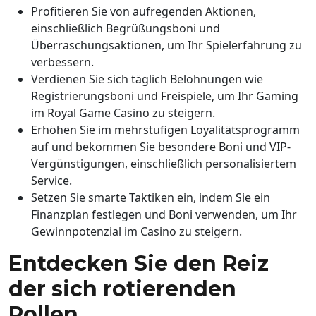
Profitieren Sie von aufregenden Aktionen,
einschließlich Begrüßungsboni und
Überraschungsaktionen, um Ihr Spielerfahrung zu
verbessern.
Verdienen Sie sich täglich Belohnungen wie
Registrierungsboni und Freispiele, um Ihr Gaming
im Royal Game Casino zu steigern.
Erhöhen Sie im mehrstufigen Loyalitätsprogramm
auf und bekommen Sie besondere Boni und VIP-
Vergünstigungen, einschließlich personalisiertem
Service.
Setzen Sie smarte Taktiken ein, indem Sie ein
Finanzplan festlegen und Boni verwenden, um Ihr
Gewinnpotenzial im Casino zu steigern.
Entdecken Sie den Reiz
der sich rotierenden
Rollen