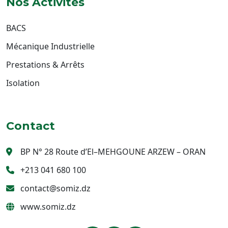
Nos Activités
BACS
Mécanique Industrielle
Prestations & Arrêts
Isolation
Contact
BP N° 28 Route d’El–MEHGOUNE ARZEW – ORAN
+213 041 680 100
contact@somiz.dz
www.somiz.dz