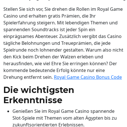
Stellen Sie sich vor, Sie drehen die Rollen im Royal Game
Casino und erhalten gratis Prämien, die Ihr
Spielerfahrung steigern. Mit lebendigen Themen und
spannenden Soundtracks ist jeder Spin ein
einprägsames Abenteuer. Zusätzlich vergibt das Casino
tägliche Belohnungen und Treueprämien, die jede
Spielrunde noch lohnender gestalten. Warum also nicht
den Kick beim Drehen der Walzen erleben und
herausfinden, wie viel Ehre Sie erringen können? Der
kommende bedeutende Erfolg könnte nur eine
Drehung entfernt sein.
Royal Game Casino Bonus Code
Die wichtigsten
Erkenntnisse
Genießen Sie im Royal Game Casino spannende
Slot-Spiele mit Themen vom alten Ägypten bis zu
zukunftsorientierten Erlebnissen.