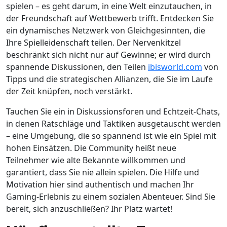
spielen – es geht darum, in eine Welt einzutauchen, in
der Freundschaft auf Wettbewerb trifft. Entdecken Sie
ein dynamisches Netzwerk von Gleichgesinnten, die
Ihre Spielleidenschaft teilen. Der Nervenkitzel
beschränkt sich nicht nur auf Gewinne; er wird durch
spannende Diskussionen, den Teilen
ibisworld.com
von
Tipps und die strategischen Allianzen, die Sie im Laufe
der Zeit knüpfen, noch verstärkt.
Tauchen Sie ein in Diskussionsforen und Echtzeit-Chats,
in denen Ratschläge und Taktiken ausgetauscht werden
– eine Umgebung, die so spannend ist wie ein Spiel mit
hohen Einsätzen. Die Community heißt neue
Teilnehmer wie alte Bekannte willkommen und
garantiert, dass Sie nie allein spielen. Die Hilfe und
Motivation hier sind authentisch und machen Ihr
Gaming-Erlebnis zu einem sozialen Abenteuer. Sind Sie
bereit, sich anzuschließen? Ihr Platz wartet!