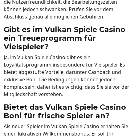
die Nutzerfreundlichkeit, die Bearbeitungszeiten
können jedoch schwanken. Prüfen Sie vor dem
Abschluss genau alle möglichen Gebühren.
Gibt es im Vulkan Spiele Casino
ein Treueprogramm für
Vielspieler?
Ja, im Vulkan Spiele Casino gibt es ein
Loyalitätsprogramm insbesondere für Vielspieler. Es
bietet abgestufte Vorteile, darunter Cashback und
exklusive Boni. Die Bedingungen können jedoch
komplex sein, daher ist es wichtig, dass Sie sie vor der
Mitgliedschaft verstehen.
Bietet das Vulkan Spiele Casino
Boni für frische Spieler an?
Als neuer Spieler im Vulkan Spiele Casino erhalten Sie
einen lukrativen Willkommensbonus. Er soll Ihr