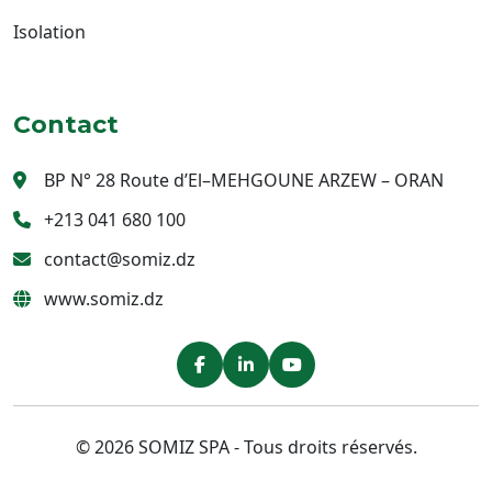
Isolation
Contact
BP N° 28 Route d’El–MEHGOUNE ARZEW – ORAN
+213 041 680 100
contact@somiz.dz
www.somiz.dz
© 2026 SOMIZ SPA - Tous droits réservés.