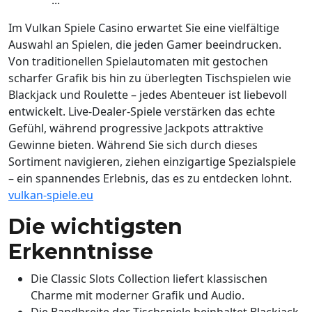
Im Vulkan Spiele Casino erwartet Sie eine vielfältige
Auswahl an Spielen, die jeden Gamer beeindrucken.
Von traditionellen Spielautomaten mit gestochen
scharfer Grafik bis hin zu überlegten Tischspielen wie
Blackjack und Roulette – jedes Abenteuer ist liebevoll
entwickelt. Live-Dealer-Spiele verstärken das echte
Gefühl, während progressive Jackpots attraktive
Gewinne bieten. Während Sie sich durch dieses
Sortiment navigieren, ziehen einzigartige Spezialspiele
– ein spannendes Erlebnis, das es zu entdecken lohnt.
vulkan-spiele.eu
Die wichtigsten
Erkenntnisse
Die Classic Slots Collection liefert klassischen
Charme mit moderner Grafik und Audio.