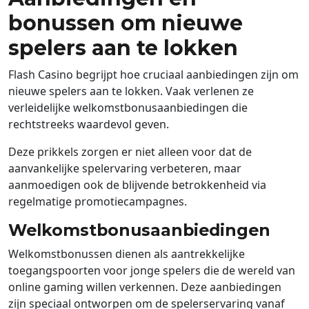
bonussen om nieuwe
spelers aan te lokken
Flash Casino begrijpt hoe cruciaal aanbiedingen zijn om
nieuwe spelers aan te lokken. Vaak verlenen ze
verleidelijke welkomstbonusaanbiedingen die
rechtstreeks waardevol geven.
Deze prikkels zorgen er niet alleen voor dat de
aanvankelijke spelervaring verbeteren, maar
aanmoedigen ook de blijvende betrokkenheid via
regelmatige promotiecampagnes.
Welkomstbonusaanbiedingen
Welkomstbonussen dienen als aantrekkelijke
toegangspoorten voor jonge spelers die de wereld van
online gaming willen verkennen. Deze aanbiedingen
zijn speciaal ontworpen om de spelerservaring vanaf