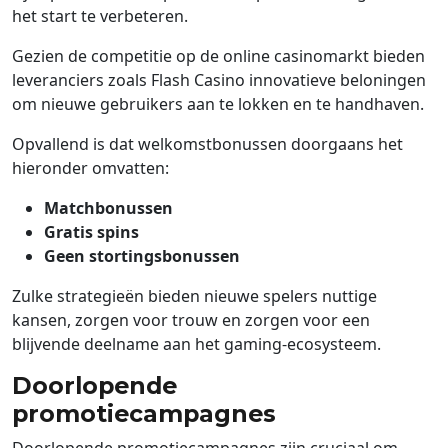
het start te verbeteren.
Gezien de competitie op de online casinomarkt bieden
leveranciers zoals Flash Casino innovatieve beloningen
om nieuwe gebruikers aan te lokken en te handhaven.
Opvallend is dat welkomstbonussen doorgaans het
hieronder omvatten:
Matchbonussen
Gratis spins
Geen stortingsbonussen
Zulke strategieën bieden nieuwe spelers nuttige
kansen, zorgen voor trouw en zorgen voor een
blijvende deelname aan het gaming-ecosysteem.
Doorlopende
promotiecampagnes