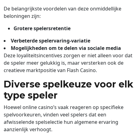
De belangrijkste voordelen van deze onmiddellijke
beloningen zijn:
Grotere spelersretentie
Verbeterde spelervaring-variatie
Mogelijkheden om te delen via sociale media
Deze loyaliteitsincentives zorgen er niet alleen voor dat
de speler meer gelukkig is, maar versterken ook de
creatieve marktpositie van Flash Casino.
Diverse spelkeuze voor elk
type speler
Hoewel online casino’s vaak reageren op specifieke
spelvoorkeuren, vinden veel spelers dat een
afwisselende spelselectie hun algemene ervaring
aanzienlijk verhoogt.