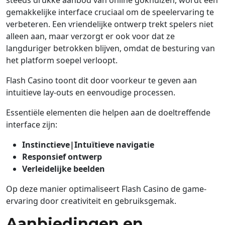
steeds drukke aanbod van online gokhuizen, wordt een
gemakkelijke interface cruciaal om de speelervaring te
verbeteren. Een vriendelijke ontwerp trekt spelers niet
alleen aan, maar verzorgt er ook voor dat ze
langduriger betrokken blijven, omdat de besturing van
het platform soepel verloopt.
Flash Casino toont dit door voorkeur te geven aan
intuitieve lay-outs en eenvoudige processen.
Essentiële elementen die helpen aan de doeltreffende
interface zijn:
Instinctieve|Intuïtieve navigatie
Responsief ontwerp
Verleidelijke beelden
Op deze manier optimaliseert Flash Casino de game-
ervaring door creativiteit en gebruiksgemak.
Aanbiedingen en