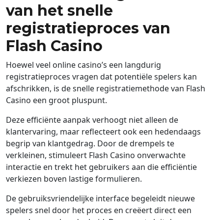
van het snelle
registratieproces van
Flash Casino
Hoewel veel online casino’s een langdurig
registratieproces vragen dat potentiële spelers kan
afschrikken, is de snelle registratiemethode van Flash
Casino een groot pluspunt.
Deze efficiënte aanpak verhoogt niet alleen de
klantervaring, maar reflecteert ook een hedendaags
begrip van klantgedrag. Door de drempels te
verkleinen, stimuleert Flash Casino onverwachte
interactie en trekt het gebruikers aan die efficiëntie
verkiezen boven lastige formulieren.
De gebruiksvriendelijke interface begeleidt nieuwe
spelers snel door het proces en creëert direct een