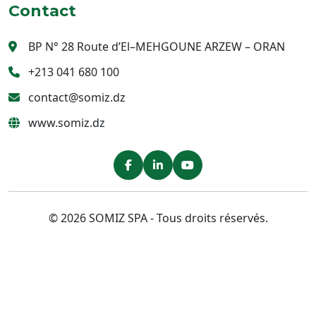
Contact
BP N° 28 Route d’El–MEHGOUNE ARZEW – ORAN
+213 041 680 100
contact@somiz.dz
www.somiz.dz
© 2026 SOMIZ SPA - Tous droits réservés.