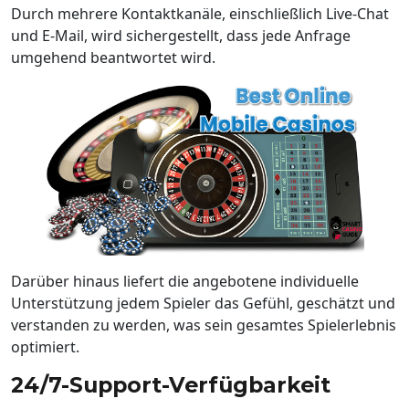
Durch mehrere Kontaktkanäle, einschließlich Live-Chat
und E-Mail, wird sichergestellt, dass jede Anfrage
umgehend beantwortet wird.
Darüber hinaus liefert die angebotene individuelle
Unterstützung jedem Spieler das Gefühl, geschätzt und
verstanden zu werden, was sein gesamtes Spielerlebnis
optimiert.
24/7-Support-Verfügbarkeit