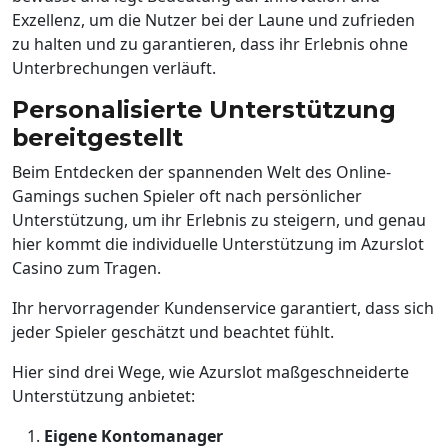
Exzellenz, um die Nutzer bei der Laune und zufrieden
zu halten und zu garantieren, dass ihr Erlebnis ohne
Unterbrechungen verläuft.
Personalisierte Unterstützung
bereitgestellt
Beim Entdecken der spannenden Welt des Online-
Gamings suchen Spieler oft nach persönlicher
Unterstützung, um ihr Erlebnis zu steigern, und genau
hier kommt die individuelle Unterstützung im Azurslot
Casino zum Tragen.
Ihr hervorragender Kundenservice garantiert, dass sich
jeder Spieler geschätzt und beachtet fühlt.
Hier sind drei Wege, wie Azurslot maßgeschneiderte
Unterstützung anbietet:
Eigene Kontomanager