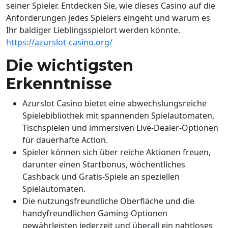
seiner Spieler. Entdecken Sie, wie dieses Casino auf die
Anforderungen jedes Spielers eingeht und warum es
Ihr baldiger Lieblingsspielort werden könnte.
https://azurslot-casino.org/
Die wichtigsten
Erkenntnisse
Azurslot Casino bietet eine abwechslungsreiche
Spielebibliothek mit spannenden Spielautomaten,
Tischspielen und immersiven Live-Dealer-Optionen
für dauerhafte Action.
Spieler können sich über reiche Aktionen freuen,
darunter einen Startbonus, wöchentliches
Cashback und Gratis-Spiele an speziellen
Spielautomaten.
Die nutzungsfreundliche Oberfläche und die
handyfreundlichen Gaming-Optionen
gewährleisten jederzeit und überall ein nahtloses