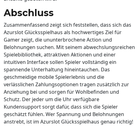
Abschluss
Zusammenfassend zeigt sich feststellen, dass sich das
Azurslot Glücksspielhaus als hochwertiges Ziel für
Gamer zeigt, die ununterbrochene Action und
Belohnungen suchen. Mit seinem abwechslungsreichen
Spielebibliothek, attraktiven Aktionen und einer
intuitiven Interface sollen Spieler vollständig ein
spannende Unterhaltung hineintauchen. Das
geschmeidige mobile Spielerlebnis und die
verlässlichen Zahlungsoptionen tragen zusätzlich zur
Anziehung bei und sorgen für Wohlbefinden und
Schutz. Der jeder um die Uhr verfügbare
Kundensupport sorgt dafür, dass sich die Spieler
geschätzt fühlen. Wer Spannung und Belohnungen
anstrebt, ist im Azurslot Glücksspielhaus genau richtig!