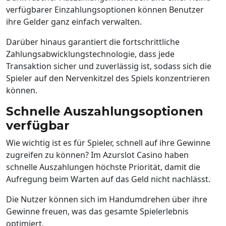
verfügbarer Einzahlungsoptionen können Benutzer
ihre Gelder ganz einfach verwalten.
Darüber hinaus garantiert die fortschrittliche
Zahlungsabwicklungstechnologie, dass jede
Transaktion sicher und zuverlässig ist, sodass sich die
Spieler auf den Nervenkitzel des Spiels konzentrieren
können.
Schnelle Auszahlungsoptionen
verfügbar
Wie wichtig ist es für Spieler, schnell auf ihre Gewinne
zugreifen zu können? Im Azurslot Casino haben
schnelle Auszahlungen höchste Priorität, damit die
Aufregung beim Warten auf das Geld nicht nachlässt.
Die Nutzer können sich im Handumdrehen über ihre
Gewinne freuen, was das gesamte Spielerlebnis
optimiert.