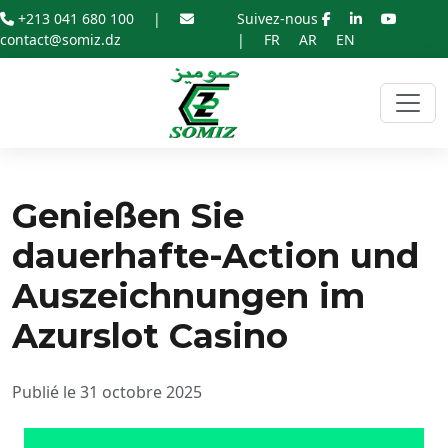
+213 041 680 100
|
Suivez-nous
contact@somiz.dz
|
FR
AR
EN
Genießen Sie
dauerhafte-Action und
Auszeichnungen im
Azurslot Casino
Publié le 31 octobre 2025