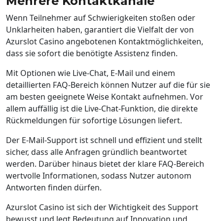
Mehrere Kontaktkanäle
Wenn Teilnehmer auf Schwierigkeiten stoßen oder
Unklarheiten haben, garantiert die Vielfalt der von
Azurslot Casino angebotenen Kontaktmöglichkeiten,
dass sie sofort die benötigte Assistenz finden.
Mit Optionen wie Live-Chat, E-Mail und einem
detaillierten FAQ-Bereich können Nutzer auf die für sie
am besten geeignete Weise Kontakt aufnehmen. Vor
allem auffällig ist die Live-Chat-Funktion, die direkte
Rückmeldungen für sofortige Lösungen liefert.
Der E-Mail-Support ist schnell und effizient und stellt
sicher, dass alle Anfragen gründlich beantwortet
werden. Darüber hinaus bietet der klare FAQ-Bereich
wertvolle Informationen, sodass Nutzer autonom
Antworten finden dürfen.
Azurslot Casino ist sich der Wichtigkeit des Support
bewusst und legt Bedeutung auf Innovation und