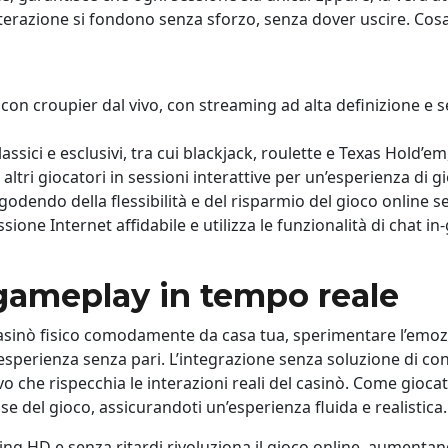
erazione si fondono senza sforzo, senza dover uscire. Cosa
con croupier dal vivo, con streaming ad alta definizione e s
assici e esclusivi, tra cui blackjack, roulette e Texas Hold’em, ad
altri giocatori in sessioni interattive per un’esperienza di g
dendo della flessibilità e del risparmio del gioco online se
ione Internet affidabile e utilizza le funzionalità di chat 
 gameplay in tempo reale
asinò fisico comodamente da casa tua, sperimentare l’emozi
esperienza senza pari. L’integrazione senza soluzione di co
 che rispecchia le interazioni reali del casinò. Come giocat
se del gioco, assicurandoti un’esperienza fluida e realistica.
ng HD e senza ritardi rivoluziona il gioco online, aument