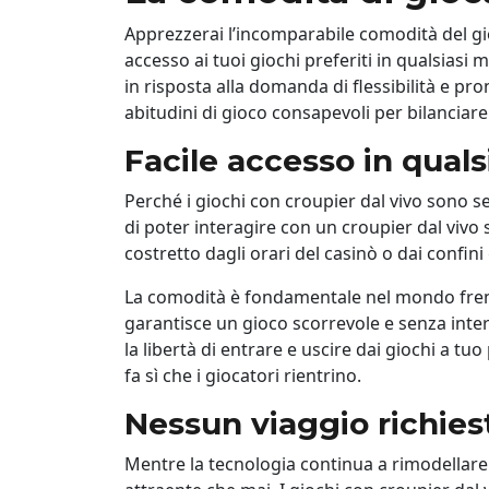
Apprezzerai l’incomparabile comodità del gio
accesso ai tuoi giochi preferiti in qualsias
in risposta alla domanda di flessibilità e pr
abitudini di gioco consapevoli per bilanciare 
Facile accesso in qua
Perché i giochi con croupier dal vivo sono se
di poter interagire con un croupier dal vivo 
costretto dagli orari del casinò o dai confin
La comodità è fondamentale nel mondo frenet
garantisce un gioco scorrevole e senza interr
la libertà di entrare e uscire dai giochi a t
fa sì che i giocatori rientrino.
Nessun viaggio richies
Mentre la tecnologia continua a rimodellare i