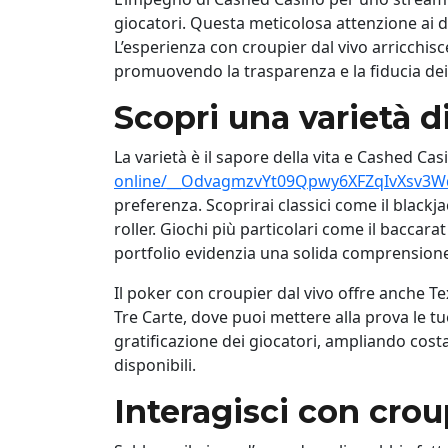
giocatori. Questa meticolosa attenzione ai dett
L’esperienza con croupier dal vivo arricchis
promuovendo la trasparenza e la fiducia dei
Scopri una varietà d
La varietà è il sapore della vita e Cashed Casi
online/__OdvagmzvYt09Qpwy6XFZqIvXsv3W
preferenza. Scoprirai classici come il blackja
roller. Giochi più particolari come il baccara
portfolio evidenzia una solida comprensione 
Il poker con croupier dal vivo offre anche 
Tre Carte, dove puoi mettere alla prova le 
gratificazione dei giocatori, ampliando cost
disponibili.
Interagisci con crou