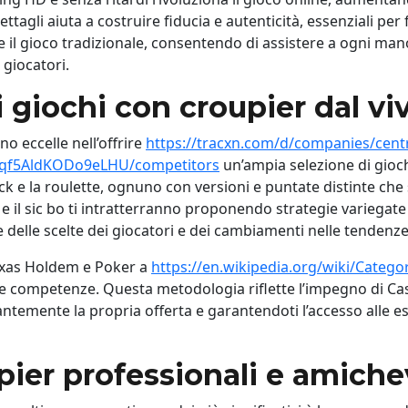
agli aiuta a costruire fiducia e autenticità, essenziali per fi
ce il gioco tradizionale, consentendo di assistere a ogni man
 giocatori.
i giochi con croupier dal vi
no eccelle nell’offrire
https://tracxn.com/d/companies/cent
qf5AldKODo9eLHU/competitors
un’ampia selezione di gioch
ck e la roulette, ognuno con versioni e puntate distinte che 
t e il sic bo ti intratterranno proponendo strategie variegate
delle scelte dei giocatori e dei cambiamenti nelle tendenze
Texas Holdem e Poker a
https://en.wikipedia.org/wiki/Cate
tue competenze. Questa metodologia riflette l’impegno di Ca
antemente la propria offerta e garantendoti l’accesso alle es
pier professionali e amiche