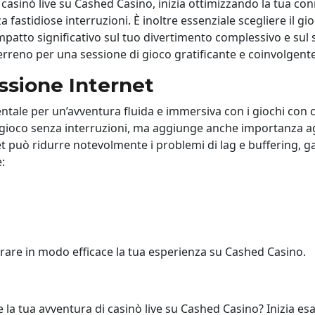
 casinò live su Cashed Casino, inizia ottimizzando la tua c
astidiose interruzioni. È inoltre essenziale scegliere il gioco
mpatto significativo sul tuo divertimento complessivo e sul
terreno per una sessione di gioco gratificante e coinvolgente
ssione Internet
tale per un’avventura fluida e immersiva con i giochi con c
ioco senza interruzioni, ma aggiunge anche importanza agli a
t può ridurre notevolmente i problemi di lag e buffering, 
:
orare in modo efficace la tua esperienza su Cashed Casino.
e la tua avventura di casinò live su Cashed Casino? Inizia 