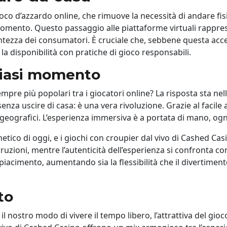
co d’azzardo online, che rimuove la necessità di andare fis
i momento. Questo passaggio alle piattaforme virtuali rappr
ontezza dei consumatori. È cruciale che, sebbene questa acce
la disponibilità con pratiche di gioco responsabili.
lsiasi momento
mpre più popolari tra i giocatori online? La risposta sta nel
senza uscire di casa: è una vera rivoluzione. Grazie al facil
i geografici. L’esperienza immersiva è a portata di mano, og
ico di oggi, e i giochi con croupier dal vivo di Cashed Cas
uzioni, mentre l’autenticità dell’esperienza si confronta con 
uo piacimento, aumentando sia la flessibilità che il divertim
to
l nostro modo di vivere il tempo libero, l’attrattiva del gio