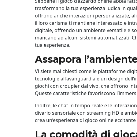
Sebbene il gioco d’azzardo online abbia fatto
trasformano la tua esperienza ludica in qual
offrono anche interazioni personalizzate, 
il loro carisma ti mantiene interessato e int
digitale, offrendo un ambiente versatile e so
mancano ad alcuni sistemi automatizzati. Che
tua esperienza.
Assapora l’ambiente
Vi siete mai chiesti come le piattaforme dig
tecnologie all’avanguardia e un design dell’
giochi con croupier dal vivo, che offrono inte
Queste caratteristiche favoriscono l’immersi
Inoltre, le chat in tempo reale e le interazion
divario sensoriale con streaming HD e ambien
crea un’esperienza di gioco online eccitante 
La comodità di gioc