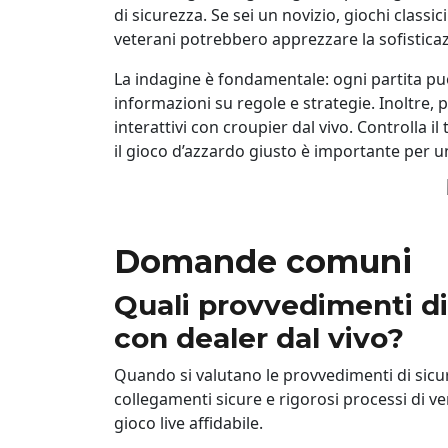
di sicurezza. Se sei un novizio, giochi classi
veterani potrebbero apprezzare la sofisticazi
La indagine è fondamentale: ogni partita può
informazioni su regole e strategie. Inoltre, 
interattivi con croupier dal vivo. Controlla il
il gioco d’azzardo giusto è importante per u
Domande comuni
Quali provvedimenti di
con dealer dal vivo?
Quando si valutano le provvedimenti di sicu
collegamenti sicure e rigorosi processi di ver
gioco live affidabile.