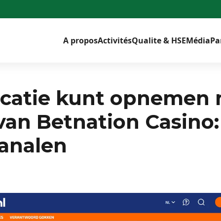
A propos
Activités
Qualite & HSE
Média
Pa
catie kunt opnemen 
an Betnation Casino: 
analen