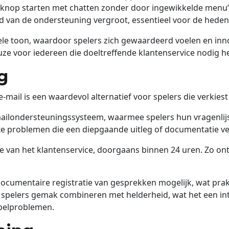
knop starten met chatten zonder door ingewikkelde menu’s 
id van de ondersteuning vergroot, essentieel voor de hed
le toon, waardoor spelers zich gewaardeerd voelen en inn
uze voor iedereen die doeltreffende klantenservice nodig he
g
 e-mail is een waardevol alternatief voor spelers die verk
mailondersteuningssysteem, waarmee spelers hun vragenlijs
e problemen die een diepgaande uitleg of documentatie ver
e van het klantenservice, doorgaans binnen 24 uren. Zo on
cumentaire registratie van gesprekken mogelijk, wat prak
spelers gemak combineren met helderheid, wat het een int
pelproblemen.