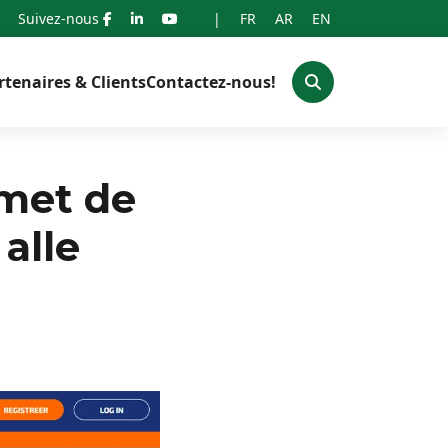
Suivez-nous
|
FR
AR
EN
rtenaires & Clients
Contactez-nous!
met de
alle