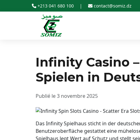
+213 041 680 100
|
contact@somiz.dz
Infinity Casino
Spielen in Deut
Publié le 3 novembre 2025
Das Infinity Spielhaus sticht in der deutsche
Benutzeroberfläche gestattet eine mühelos
Spielhaus legt Wert auf Schutz und stellt 