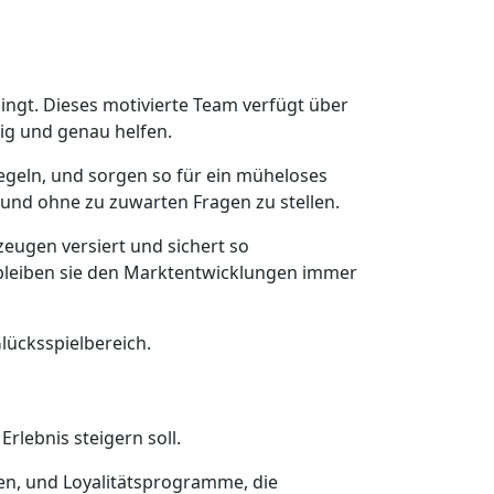
dingt. Dieses motivierte Team verfügt über
ig und genau helfen.
regeln, und sorgen so für ein müheloses
n und ohne zu zuwarten Fragen zu stellen.
eugen versiert und sichert so
 bleiben sie den Marktentwicklungen immer
lücksspielbereich.
rlebnis steigern soll.
gen, und Loyalitätsprogramme, die