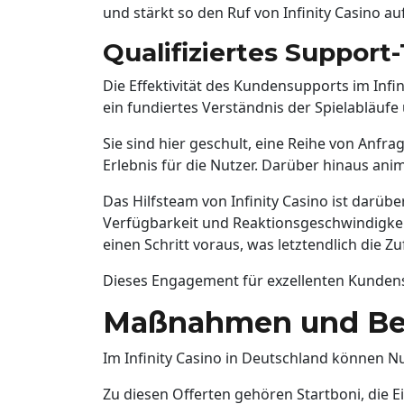
und stärkt so den Ruf von Infinity Casino 
Qualifiziertes Suppor
Die Effektivität des Kundensupports im Infi
ein fundiertes Verständnis der Spielabläuf
Sie sind hier geschult, eine Reihe von Anfr
Erlebnis für die Nutzer. Darüber hinaus anim
Das Hilfsteam von Infinity Casino ist darü
Verfügbarkeit und Reaktionsgeschwindigkei
einen Schritt voraus, was letztendlich die Zu
Dieses Engagement für exzellenten Kundense
Maßnahmen und Be
Im Infinity Casino in Deutschland können Nut
Zu diesen Offerten gehören Startboni, die E