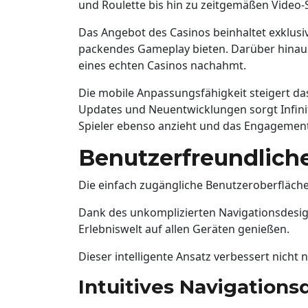
und Roulette bis hin zu zeitgemäßen Video-Sl
Das Angebot des Casinos beinhaltet exklusiv
packendes Gameplay bieten. Darüber hinaus
eines echten Casinos nachahmt.
Die mobile Anpassungsfähigkeit steigert das
Updates und Neuentwicklungen sorgt Infinit
Spieler ebenso anzieht und das Engagements
Benutzerfreundlich
Die einfach zugängliche Benutzeroberfläche
Dank des unkomplizierten Navigationsdesign
Erlebniswelt auf allen Geräten genießen.
Dieser intelligente Ansatz verbessert nicht
Intuitives Navigations