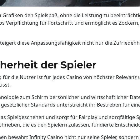
rafiken den Spielspaß, ohne die Leistung zu beeinträchtig
inos Verpflichtung für Fortschritt und ermöglicht es Zocke
eigert diese Anpassungsfähigkeit nicht nur die Zufriedenhe
erheit der Spieler
ür die Nutzer ist für jedes Casino von höchster Relevanz und
usst.
nologie zum Schirm persönlicher und wirtschaftlicher Dat
 gesetzlicher Standards unterstreicht ihr Bestreben für ein
as Spielgeschehen und sorgt für Fairplay und sorgfältige 
ieben, die es den Spielern zulassen, fundierte Entscheid
n bewahrt Infinity Casino nicht nur seine Spieler, sonder