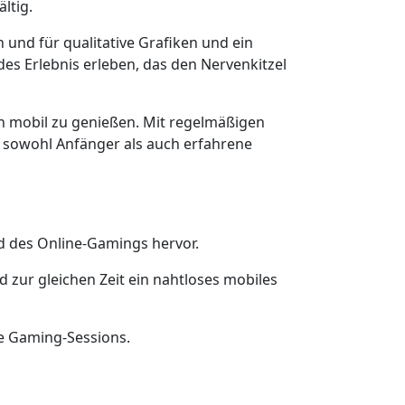
ltig.
 und für qualitative Grafiken und ein
s Erlebnis erleben, das den Nervenkitzel
uch mobil zu genießen. Mit regelmäßigen
e sowohl Anfänger als auch erfahrene
ld des Online-Gamings hervor.
 zur gleichen Zeit ein nahtloses mobiles
re Gaming-Sessions.