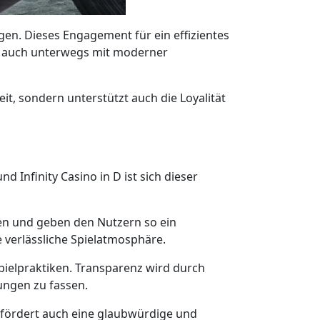
en. Dieses Engagement für ein effizientes
rn, auch unterwegs mit moderner
it, sondern unterstützt auch die Loyalität
 Infinity Casino in D ist sich dieser
en und geben den Nutzern so ein
e verlässliche Spielatmosphäre.
Spielpraktiken. Transparenz wird durch
ungen zu fassen.
n fördert auch eine glaubwürdige und