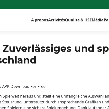
A propos
Activités
Qualite & HSE
Média
Pa
 – Zuverlässiges und 
schland
n Spielwelt heraus und stellt eine umfangreiche Auswahl an S
e Steuerung, unterstützt durch ansprechende Grafiken un
seinen Spielern eine sichere Spielumgebung. Dank laufende