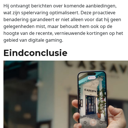
Hij ontvangt berichten over komende aanbiedingen,
wat zijn spelervaring optimaliseert. Deze proactieve
benadering garandeert er niet alleen voor dat hij geen
gelegenheden mist, maar behoudt hem ook op de
hoogte van de recente, vernieuwende kortingen op het
gebied van digitale gaming.
Eindconclusie