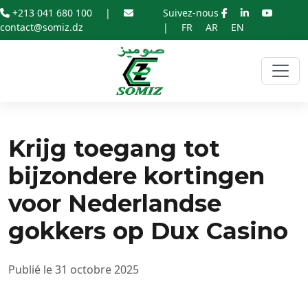
+213 041 680 100
|
Suivez-nous
contact@somiz.dz
|
FR
AR
EN
Krijg toegang tot
bijzondere kortingen
voor Nederlandse
gokkers op Dux Casino
Publié le 31 octobre 2025