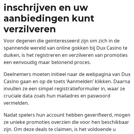
inschrijven en uw
aanbiedingen kunt
verzilveren
Voor degenen die geïnteresseerd zijn om zich in de
spannende wereld van online gokken bij Dux Casino te
duiken, is het registreren en verzilveren van promoties
een eenvoudig maar belonend proces.
Deelnemers moeten initieel naar de webpagina van Dux
Casino gaan en op de toets ‘Aanmelden’ klikken. Daarna
invullen ze een simpel registratieformulier in, waar ze
cruciale data zoals hun mailadres en paswoord
vermelden.
Nadat spelers hun account hebben geverifieerd, mogen
ze unieke promoties overzien die voor hen beschikbaar
zijn. Om deze deals te claimen, is het voldoende u