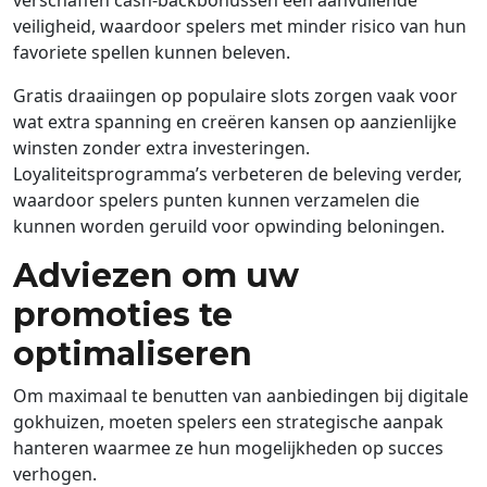
verschaffen cash-backbonussen een aanvullende
veiligheid, waardoor spelers met minder risico van hun
favoriete spellen kunnen beleven.
Gratis draaiingen op populaire slots zorgen vaak voor
wat extra spanning en creëren kansen op aanzienlijke
winsten zonder extra investeringen.
Loyaliteitsprogramma’s verbeteren de beleving verder,
waardoor spelers punten kunnen verzamelen die
kunnen worden geruild voor opwinding beloningen.
Adviezen om uw
promoties te
optimaliseren
Om maximaal te benutten van aanbiedingen bij digitale
gokhuizen, moeten spelers een strategische aanpak
hanteren waarmee ze hun mogelijkheden op succes
verhogen.