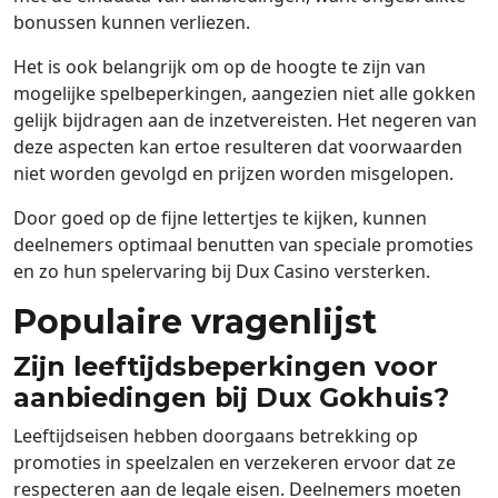
bonussen kunnen verliezen.
Het is ook belangrijk om op de hoogte te zijn van
mogelijke spelbeperkingen, aangezien niet alle gokken
gelijk bijdragen aan de inzetvereisten. Het negeren van
deze aspecten kan ertoe resulteren dat voorwaarden
niet worden gevolgd en prijzen worden misgelopen.
Door goed op de fijne lettertjes te kijken, kunnen
deelnemers optimaal benutten van speciale promoties
en zo hun spelervaring bij Dux Casino versterken.
Populaire vragenlijst
Zijn leeftijdsbeperkingen voor
aanbiedingen bij Dux Gokhuis?
Leeftijdseisen hebben doorgaans betrekking op
promoties in speelzalen en verzekeren ervoor dat ze
respecteren aan de legale eisen. Deelnemers moeten