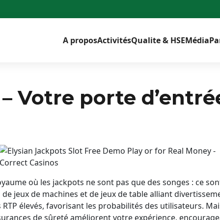
A propos
Activités
Qualite & HSE
Média
Pa
– Votre porte d’entrée
yaume où les jackpots ne sont pas que des songes : ce sont 
n de jeux de machines et de jeux de table alliant divertisse
TP élevés, favorisant les probabilités des utilisateurs. M
assurances de sûreté améliorent votre expérience, encourage