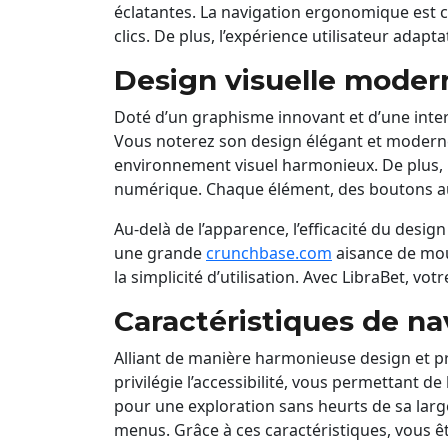
éclatantes. La navigation ergonomique est 
clics. De plus, l’expérience utilisateur adapt
Design visuelle moder
Doté d’un graphisme innovant et d’une interf
Vous noterez son design élégant et moderne,
environnement visuel harmonieux. De plus, 
numérique. Chaque élément, des boutons au
Au-delà de l’apparence, l’efficacité du desig
une grande
crunchbase.com
aisance de mouv
la simplicité d’utilisation. Avec LibraBet, v
Caractéristiques de n
Alliant de manière harmonieuse design et prati
privilégie l’accessibilité, vous permettant 
pour une exploration sans heurts de sa larg
menus. Grâce à ces caractéristiques, vous ê