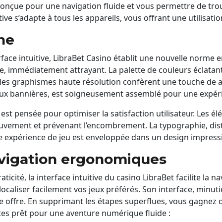
conçue pour une navigation fluide et vous permettre de tro
ative s’adapte à tous les appareils, vous offrant une utilisati
ne
ace intuitive, LibraBet Casino établit une nouvelle norme e
 immédiatement attrayant. La palette de couleurs éclatante
les graphismes haute résolution confèrent une touche de a
x bannières, est soigneusement assemblé pour une expérie
n est pensée pour optimiser la satisfaction utilisateur. Les 
ement et prévenant l’encombrement. La typographie, distinc
otre expérience de jeu est enveloppée dans un design impressi
avigation ergonomiques
cité, la interface intuitive du casino LibraBet facilite la n
de localiser facilement vos jeux préférés. Son interface, mi
e offre. En supprimant les étapes superflues, vous gagnez d
tes prêt pour une aventure numérique fluide :