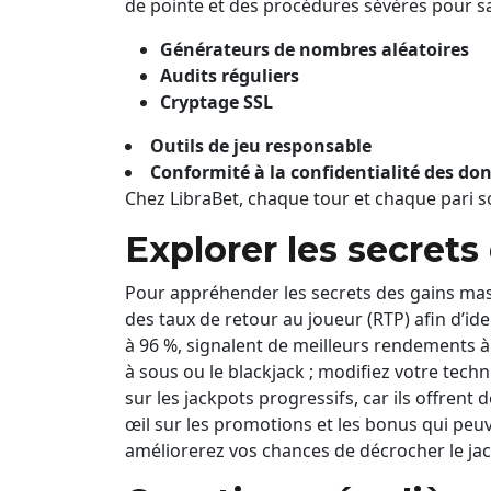
de pointe et des procédures sévères pour sa
Générateurs de nombres aléatoires
Audits réguliers
Cryptage SSL
Outils de jeu responsable
Conformité à la confidentialité des do
Chez LibraBet, chaque tour et chaque pari sont
Explorer les secret
Pour appréhender les secrets des gains massi
des taux de retour au joueur (RTP) afin d’id
à 96 %, signalent de meilleurs rendements à
à sous ou le blackjack ; modifiez votre techn
sur les jackpots progressifs, car ils offrent
œil sur les promotions et les bonus qui peu
améliorerez vos chances de décrocher le jac