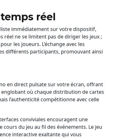
 temps réel
liste immédiatement sur votre dispositif,
réel ne se limitent pas de diriger les jeux ;
 pour les joueurs. L’échange avec les
les différents participants, promouvant ainsi
no en direct pulsate sur votre écran, offrant
s englobant où chaque distribution de cartes
ais l’authenticité compétitionne avec celle
nterfaces conviviales encouragent une
e cours du jeu au fil des événements. Le jeu
ience interactive exaltante qui vous