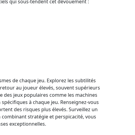
tiels qui sous-tendent cet dévouement :
smes de chaque jeu. Explorez les subtilités
e retour au joueur élevés, souvent supérieurs
mise des jeux populaires comme les machines
ion spécifiques à chaque jeu. Renseignez-vous
rtent des risques plus élevés. Surveillez un
 combinant stratégie et perspicacité, vous
nses exceptionnelles.