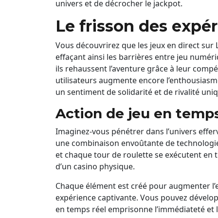
univers et de décrocher le jackpot.
Le frisson des expé
Vous découvrirez que les jeux en direct sur
effaçant ainsi les barrières entre jeu numéri
ils rehaussent l’aventure grâce à leur compé
utilisateurs augmente encore l’enthousiasme,
un sentiment de solidarité et de rivalité uni
Action de jeu en temps
Imaginez-vous pénétrer dans l’univers efferv
une combinaison envoûtante de technologie e
et chaque tour de roulette se exécutent en t
d’un casino physique.
Chaque élément est créé pour augmenter l’ex
expérience captivante. Vous pouvez développe
en temps réel emprisonne l’immédiateté et l’