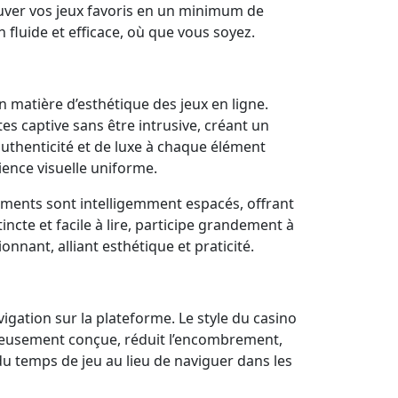
uver vos jeux favoris en un minimum de
on fluide et efficace, où que vous soyez.
n matière d’esthétique des jeux en ligne.
s captive sans être intrusive, créant un
uthenticité et de luxe à chaque élément
nce visuelle uniforme.
éléments sont intelligemment espacés, offrant
te et facile à lire, participe grandement à
onnant, alliant esthétique et praticité.
avigation sur la plateforme. Le style du casino
nutieusement conçue, réduit l’encombrement,
u temps de jeu au lieu de naviguer dans les