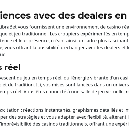
riences avec des dealers en
 LibraBet vous fournissent une environnement de casino réa
que et jeu traditionnel. Les croupiers expérimentés en temps 
tence et leur présence, créant ainsi un cadre plus fascinant
 vous offrant la possibilité d’échanger avec les dealers et 
que.
 réel
escent du jeu en temps réel, où l’énergie vibrante d’un casi
t de tradition. Ici, vos mises sont lancées dans un univer
emps réel. Vous êtes connecté à une salle de jeu virtuelle, m
citation : réactions instantanés, graphismes détaillés et i
r des stratégies et vous adapter avec flexibilité, altérant l
imprévisibilité des casinos traditionnels, offrant une expér