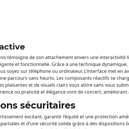
éactive
ino témoigne de son attachement envers une interactivité lis
légante et fonctionnelle. Grâce à une technique dynamique, ell
soyez sur téléphone ou ordinateur. L’interface met en avant
e parcours sans heurts. Les composants réactifs se chargent
intes plaisantes et de visuels clairs vous attire sans vous su
ience où praticité et élégance vont de concert, améliorant a
ions sécuritaires
rtissement excitant, garantir l’équité et une protection amél
partiales et d’une sécurité solide grâce à des dispositions b