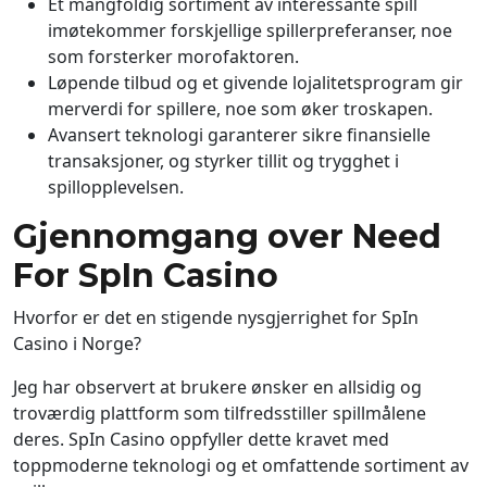
Et mangfoldig sortiment av interessante spill
imøtekommer forskjellige spillerpreferanser, noe
som forsterker morofaktoren.
Løpende tilbud og et givende lojalitetsprogram gir
merverdi for spillere, noe som øker troskapen.
Avansert teknologi garanterer sikre finansielle
transaksjoner, og styrker tillit og trygghet i
spillopplevelsen.
Gjennomgang over Need
For SpIn Casino
Hvorfor er det en stigende nysgjerrighet for SpIn
Casino i Norge?
Jeg har observert at brukere ønsker en allsidig og
troværdig plattform som tilfredsstiller spillmålene
deres. SpIn Casino oppfyller dette kravet med
toppmoderne teknologi og et omfattende sortiment av