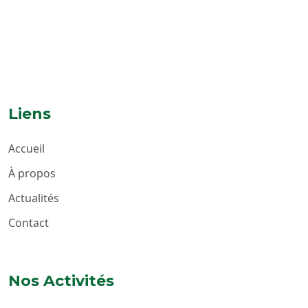
Liens
Accueil
À propos
Actualités
Contact
Nos Activités