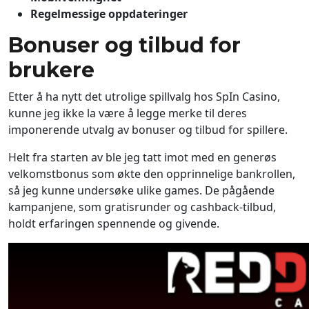
Regelmessige oppdateringer
Bonuser og tilbud for
brukere
Etter å ha nytt det utrolige spillvalg hos SpIn Casino,
kunne jeg ikke la være å legge merke til deres
imponerende utvalg av bonuser og tilbud for spillere.
Helt fra starten av ble jeg tatt imot med en generøs
velkomstbonus som økte den opprinnelige bankrollen,
så jeg kunne undersøke ulike games. De pågående
kampanjene, som gratisrunder og cashback-tilbud,
holdt erfaringen spennende og givende.