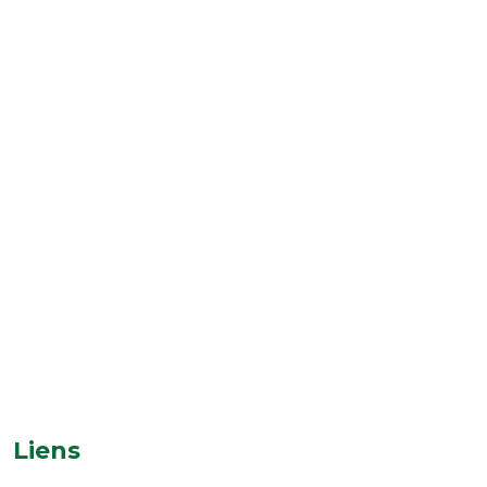
Liens