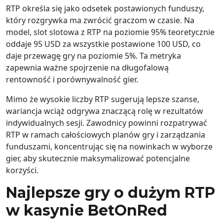
RTP określa się jako odsetek postawionych funduszy,
który rozgrywka ma zwrócić graczom w czasie. Na
model, slot slotowa z RTP na poziomie 95% teoretycznie
oddaje 95 USD za wszystkie postawione 100 USD, co
daje przewagę gry na poziomie 5%. Ta metryka
zapewnia ważne spojrzenie na długofalową
rentowność i porównywalność gier.
Mimo że wysokie liczby RTP sugerują lepsze szanse,
wariancja wciąż odgrywa znaczącą rolę w rezultatów
indywidualnych sesji. Zawodnicy powinni rozpatrywać
RTP w ramach całościowych planów gry i zarządzania
funduszami, koncentrując się na nowinkach w wyborze
gier, aby skutecznie maksymalizować potencjalne
korzyści.
Najlepsze gry o dużym RTP
w kasynie BetOnRed