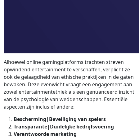
Alhoewel online gamingplatforms trachten streven
opwindend entertainment te verschaffen, verplicht ze
ook de gelaagdheid van ethische praktijken in de gaten
bewaken. Deze evenwicht vraagt een engagement aan
zowel entertainmentethiek als een genuanceerd inzicht
van de psychologie van weddenschappen. Essentiële
aspecten zijn inclusief andere:
Bescherming|Beveiliging van spelers
Transparante|Duidelijke bedrijfsvoering
Verantwoorde marketing