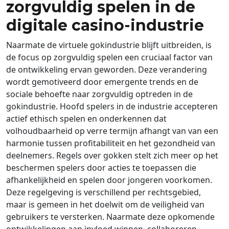
zorgvuldig spelen in de
digitale casino-industrie
Naarmate de virtuele gokindustrie blijft uitbreiden, is
de focus op zorgvuldig spelen een cruciaal factor van
de ontwikkeling ervan geworden. Deze verandering
wordt gemotiveerd door emergente trends en de
sociale behoefte naar zorgvuldig optreden in de
gokindustrie. Hoofd spelers in de industrie accepteren
actief ethisch spelen en onderkennen dat
volhoudbaarheid op verre termijn afhangt van van een
harmonie tussen profitabiliteit en het gezondheid van
deelnemers. Regels over gokken stelt zich meer op het
beschermen spelers door acties te toepassen die
afhankelijkheid en spelen door jongeren voorkomen.
Deze regelgeving is verschillend per rechtsgebied,
maar is gemeen in het doelwit om de veiligheid van
gebruikers te versterken. Naarmate deze opkomende
ontwikkelingen aan invloed winnen, collaboreren