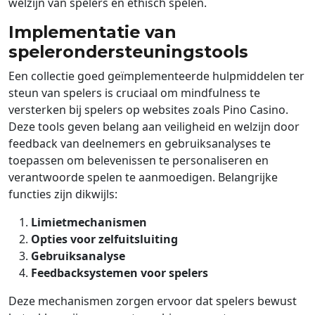
welzijn van spelers en ethisch spelen.
Implementatie van
spelerondersteuningstools
Een collectie goed geïmplementeerde hulpmiddelen ter
steun van spelers is cruciaal om mindfulness te
versterken bij spelers op websites zoals Pino Casino.
Deze tools geven belang aan veiligheid en welzijn door
feedback van deelnemers en gebruiksanalyses te
toepassen om belevenissen te personaliseren en
verantwoorde spelen te aanmoedigen. Belangrijke
functies zijn dikwijls:
Limietmechanismen
Opties voor zelfuitsluiting
Gebruiksanalyse
Feedbacksystemen voor spelers
Deze mechanismen zorgen ervoor dat spelers bewust