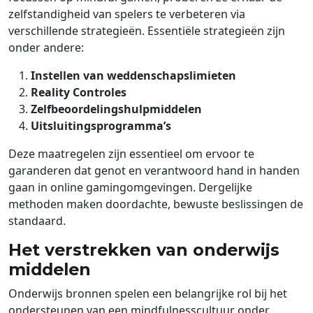
zelfstandigheid van spelers te verbeteren via
verschillende strategieën. Essentiële strategieën zijn
onder andere:
Instellen van weddenschapslimieten
Reality Controles
Zelfbeoordelingshulpmiddelen
Uitsluitingsprogramma’s
Deze maatregelen zijn essentieel om ervoor te
garanderen dat genot en verantwoord hand in handen
gaan in online gamingomgevingen. Dergelijke
methoden maken doordachte, bewuste beslissingen de
standaard.
Het verstrekken van onderwijs
middelen
Onderwijs bronnen spelen een belangrijke rol bij het
ondersteunen van een mindfulnesscultuur onder