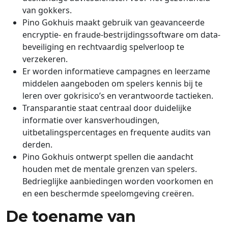
van gokkers.
Pino Gokhuis maakt gebruik van geavanceerde
encryptie- en fraude-bestrijdingssoftware om data-
beveiliging en rechtvaardig spelverloop te
verzekeren.
Er worden informatieve campagnes en leerzame
middelen aangeboden om spelers kennis bij te
leren over gokrisico’s en verantwoorde tactieken.
Transparantie staat centraal door duidelijke
informatie over kansverhoudingen,
uitbetalingspercentages en frequente audits van
derden.
Pino Gokhuis ontwerpt spellen die aandacht
houden met de mentale grenzen van spelers.
Bedrieglijke aanbiedingen worden voorkomen en
en een beschermde speelomgeving creëren.
De toename van