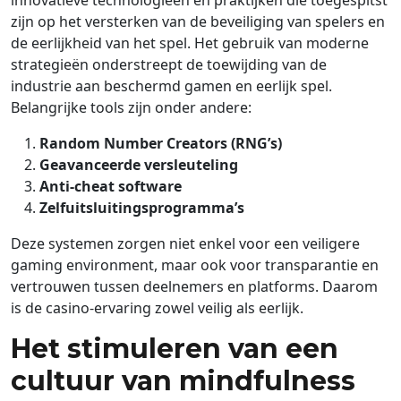
zijn op het versterken van de beveiliging van spelers en
de eerlijkheid van het spel. Het gebruik van moderne
strategieën onderstreept de toewijding van de
industrie aan beschermd gamen en eerlijk spel.
Belangrijke tools zijn onder andere:
Random Number Creators (RNG’s)
Geavanceerde versleuteling
Anti-cheat software
Zelfuitsluitingsprogramma’s
Deze systemen zorgen niet enkel voor een veiligere
gaming environment, maar ook voor transparantie en
vertrouwen tussen deelnemers en platforms. Daarom
is de casino-ervaring zowel veilig als eerlijk.
Het stimuleren van een
cultuur van mindfulness