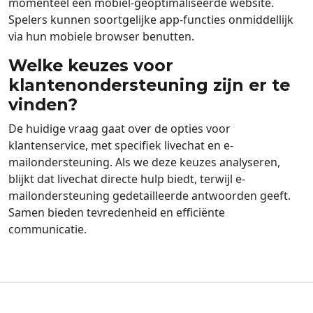
momenteel een mobiel-geoptimaliseerde website.
Spelers kunnen soortgelijke app-functies onmiddellijk
via hun mobiele browser benutten.
Welke keuzes voor
klantenondersteuning zijn er te
vinden?
De huidige vraag gaat over de opties voor
klantenservice, met specifiek livechat en e-
mailondersteuning. Als we deze keuzes analyseren,
blijkt dat livechat directe hulp biedt, terwijl e-
mailondersteuning gedetailleerde antwoorden geeft.
Samen bieden tevredenheid en efficiënte
communicatie.