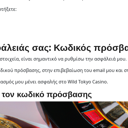
υτήξετε:
λειάς σας: Κωδικός πρόσβασ
οιχεία, είναι σημαντικό να ρυθμίσω την ασφάλειά μου.
δικού πρόσβασης, στην επιβεβαίωση του email μου και 
ασμός μου μένει ασφαλής στο Wild Tokyo Casino.
α τον κωδικό πρόσβασης