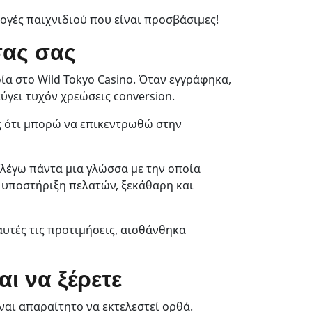
ογές παιχνιδιού που είναι προσβάσιμες!
σας σας
ία στο Wild Tokyo Casino. Όταν εγγράφηκα,
ύγει τυχόν χρεώσεις conversion.
ς ότι μπορώ να επικεντρωθώ στην
ιαλέγω πάντα μια γλώσσα με την οποία
ν υποστήριξη πελατών, ξεκάθαρη και
 αυτές τις προτιμήσεις, αισθάνθηκα
ι να ξέρετε
αι απαραίτητο να εκτελεστεί ορθά.