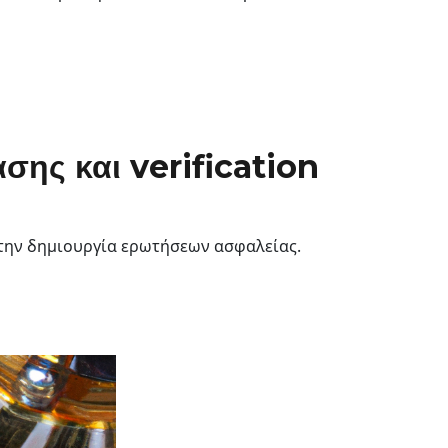
ης και verification
στην δημιουργία ερωτήσεων ασφαλείας.