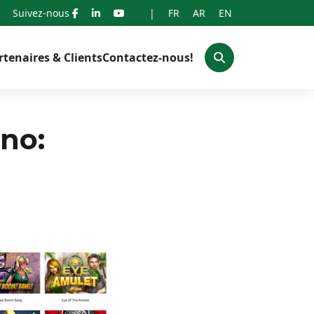
Suivez-nous
|
FR
AR
EN
rtenaires & Clients
Contactez-nous!
ino: