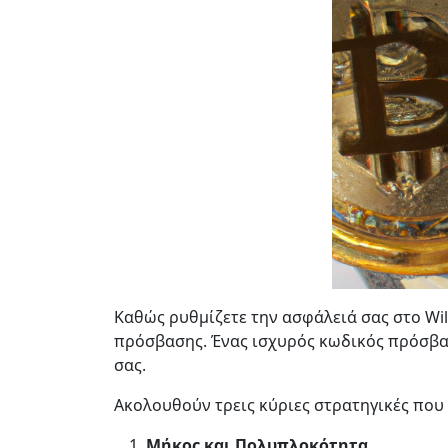
Καθώς ρυθμίζετε την ασφάλειά σας στο Wil
πρόσβασης. Ένας ισχυρός κωδικός πρόσβασ
σας.
Ακολουθούν τρεις κύριες στρατηγικές που
Μήκος και Πολυπλοκότητα