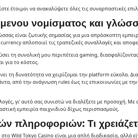
στε έτοιμοι να ανακαλύψετε όλες τις συναρπαστικές επιλ
μενου νομίσματος και γλώσ
ώσσας είναι ζωτικής σημασίας για μια απρόσκοπτη εμπειρ
currency απλοποιεί τις τραπεζικές συναλλαγές και αποφε
ύσει τη συνολική μου περιπέτεια gaming, διασφαλίζοντα
 για το κόστος.
ίνει τη δυνατότητα να χειρίζομαι την platform εύκολα. Δ
άντα, από την ανάγνωση rules έως τις επικοινωνίες με τη
λογές, γι’ αυτό σας συνιστώ να διαλέξετε με προσοχή. Με
αστική εμπειρία παιχνιδιού δίχως περισπασμούς.
 πληροφοριών: Τι χρειάζετα
 Wild Tokyo Casino είναι μια απλή διαδικασία, αλλά είν