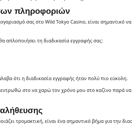
ητων πληροφοριών
ογαριασμό σας στο Wild Tokyo Casino, είναι σημαντικό να
α απλοποιήσει τη διαδικασία εγγραφής σας:
λαβα ότι η διαδικασία εγγραφής ήταν πολύ πιο εύκολη.
κεντρωθώ στο να χαρώ τον χρόνο μου στο καζίνο παρά να
παλήθευσης
οιάζει τρομακτική, είναι ένα σημαντικό βήμα για την δ