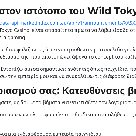
 στον ιστότοπο του Wild Tok
/data-api.marketindex.com.au/api/v1/announcements/XASX:C
okyo Casino, είναι απαραίτητο πρώτα να λάβω είσοδο στον
εια gaming.
υ, διασφαλίζοντας ότι είναι η αυθεντική ιστοσελίδα για 
εδιασμό της, που αποτυπώνει άψογα το concept του καζί
 Εντοπίζω άμεσα σημαντικές ενότητες όπως παιχνίδια, πρ
σω την εμπειρία μου και να ανακαλύψω τις διάφορες διαθ
ριασμού σας: Κατευθύνσεις 
ετε, ας δούμε τα βήματα για να φτιάξετε τον λογαριασμό 
παιτούμενων πληροφοριών, στη διαδικασία επαλήθευσης 
 για μια ενδιαφέρουσα εμπειρία παιχνιδιού!