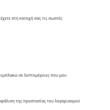
 έχετε στη κατοχή σας τις σωστές
 εμπλακώ σε λεπτομέρειες που μου
ιασφάλιση της προστασίας του λογαριασμού