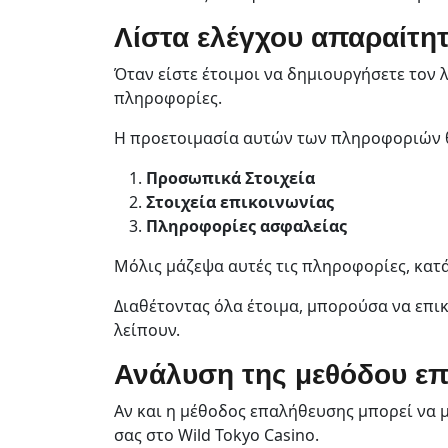
Λίστα ελέγχου απαραίτ
Όταν είστε έτοιμοι να δημιουργήσετε τον λ
πληροφορίες.
Η προετοιμασία αυτών των πληροφοριών θ
Προσωπικά Στοιχεία
Στοιχεία επικοινωνίας
Πληροφορίες ασφαλείας
Μόλις μάζεψα αυτές τις πληροφορίες, κατά
Διαθέτοντας όλα έτοιμα, μπορούσα να επι
λείπουν.
Ανάλυση της μεθόδου ε
Αν και η μέθοδος επαλήθευσης μπορεί να μ
σας στο Wild Tokyo Casino.