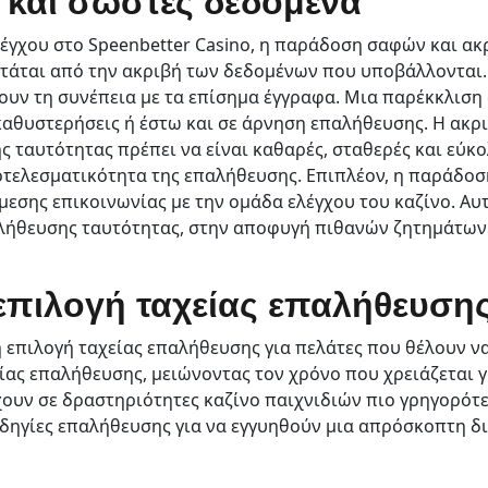
 και σωστές δεδομένα
ελέγχου στο Speenbetter Casino, η παράδοση σαφών και α
τάται από την ακριβή των δεδομένων που υποβάλλονται. 
ουν τη συνέπεια με τα επίσημα έγγραφα. Μια παρέκκλιση 
καθυστερήσεις ή έστω και σε άρνηση επαλήθευσης. Η ακρ
ς ταυτότητας πρέπει να είναι καθαρές, σταθερές και εύκο
οτελεσματικότητα της επαλήθευσης. Επιπλέον, η παράδο
εσης επικοινωνίας με την ομάδα ελέγχου του καζίνο. Αυ
λήθευσης ταυτότητας, στην αποφυγή πιθανών ζητημάτων 
επιλογή ταχείας επαλήθευση
 επιλογή ταχείας επαλήθευσης για πελάτες που θέλουν να
είας επαλήθευσης, μειώνοντας τον χρόνο που χρειάζεται γ
ουν σε δραστηριότητες καζίνο παιχνιδιών πιο γρηγορότε
δηγίες επαλήθευσης για να εγγυηθούν μια απρόσκοπτη δι