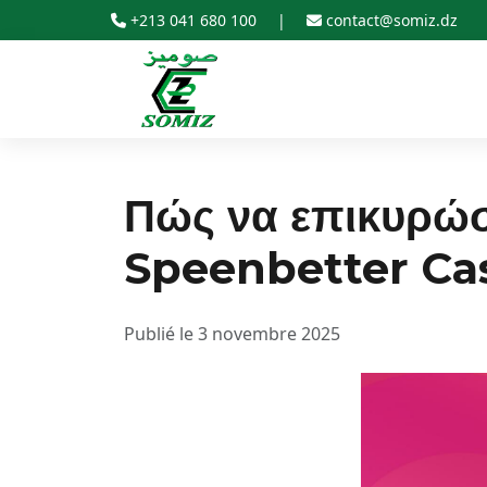
+213 041 680 100
|
contact@somiz.dz
Πώς να επικυρώσ
Speenbetter Ca
Publié le 3 novembre 2025