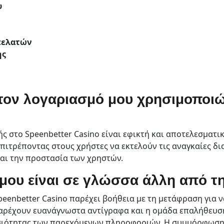
υ
πελατών
ης
ον λογαριασμό μου χρησιμοποιών
 στο Speenbetter Casino είναι εφικτή και αποτελεσματικ
πιτρέποντας στους χρήστες να εκτελούν τις αναγκαίες δι
και την προστασία των χρηστών.
α μου είναι σε γλώσσα άλλη από τ
 Speenbetter Casino παρέχει βοήθεια με τη μετάφραση για
παρέχουν ευανάγνωστα αντίγραφα και η ομάδα επαλήθευση
ησιότητας των παρεχόμενων πληροφοριών. Η συμμόρφωση 