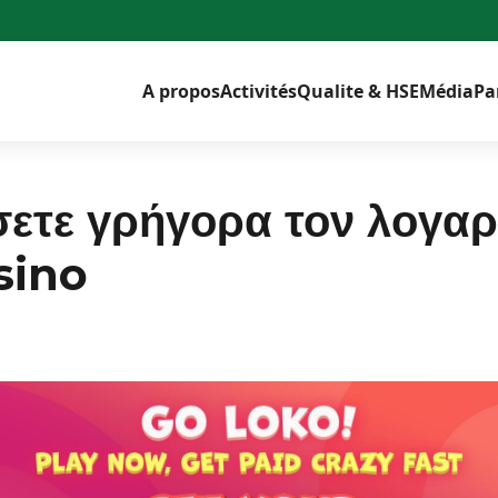
A propos
Activités
Qualite & HSE
Média
Pa
ετε γρήγορα τον λογαρ
sino