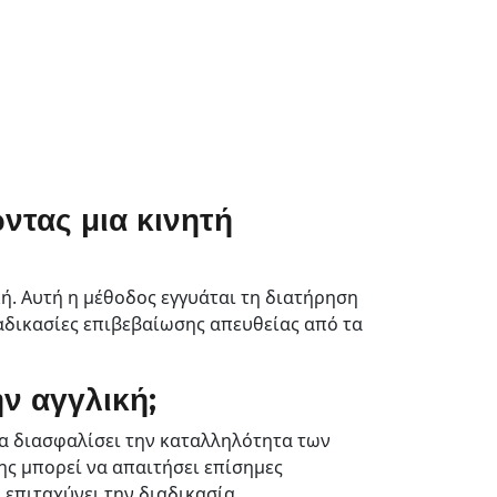
τας μια κινητή
ή. Αυτή η μέθοδος εγγυάται τη διατήρηση
αδικασίες επιβεβαίωσης απευθείας από τα
ην αγγλική;
 να διασφαλίσει την καταλληλότητα των
ς μπορεί να απαιτήσει επίσημες
επιταχύνει την διαδικασία.