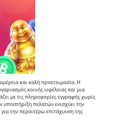
ομέρεια και καλή προετοιμασία. Η
ογαριασμός κοινής ωφέλειας και μια
ιάζει με τις πληροφορίες εγγραφής χωρίς
ην υποστήριξη πελατών ενισχύει την
 για την περαιτέρω επιτάχυνση της