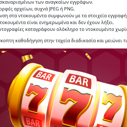
σκαναρισμένων των αναγκαίων εγγράφων.
ορφές αρχείων, συχνά JPEG ή PNG.
υνση στα ντοκουμέντα συμφωνούν με τα στοιχεία εγγραφή
τοκουμέντα είναι ενημερωμένα και δεν έχουν λήξει.
 φωτογραφίες καταγράφουν ολόκληρο το ντοκουμέντο χωρί
κοπτη καθοδήγηση στην ταχεία διαδικασία και μειώνει τι