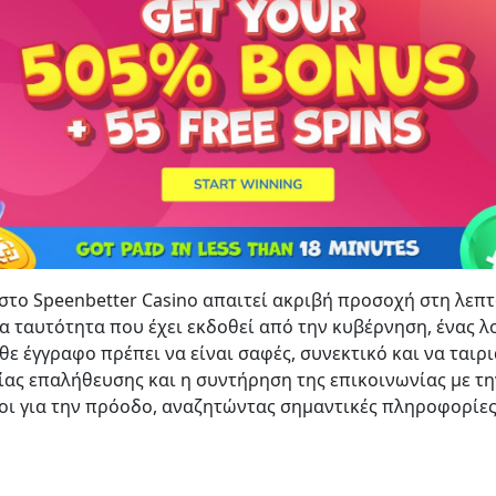
το Speenbetter Casino απαιτεί ακριβή προσοχή στη λεπτ
 ταυτότητα που έχει εκδοθεί από την κυβέρνηση, ένας λ
θε έγγραφο πρέπει να είναι σαφές, συνεκτικό και να ταιρ
ίας επαλήθευσης και η συντήρηση της επικοινωνίας με τ
ι για την πρόοδο, αναζητώντας σημαντικές πληροφορίες