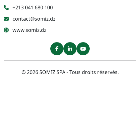
+213 041 680 100
contact@somiz.dz
www.somiz.dz
© 2026 SOMIZ SPA - Tous droits réservés.