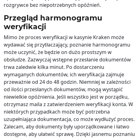
rozgrywce bez niepotrzebnych opóźnień.
Przegląd harmonogramu
weryfikacji
Mimo że proces weryfikacji w kasynie Kraken może
wydawać się przytłaczający, poznanie harmonogramu
może uczynić, że będzie on dużo prostszym w
obsłudze. Zazwyczaj wstępne przesłanie dokumentów
trwa zaledwie kilka minut. Po dostarczeniu
wymaganych dokumentów, ich weryfikacja zajmuje
przeważnie od 24 do 48 godzin. Niemniej w zależności
od ilości przesłanych dokumentów, mogą wystąpić
niewielkie opóźnienia. Jeśli wszystko jest w porządku,
otrzymasz maila z zatwierdzeniem weryfikacji konta. W
niektórych przypadkach może być potrzebna
uzupełniająca dokumentacja, co może wydłużyć proces.
Zalecam, aby dokumenty były uporządkowane i łatwo
dostępne, aby ułatwić sprawę. Dzięki jasnemu poznaniu