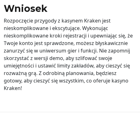
Wniosek
Rozpoczęcie przygody z kasynem Kraken jest
nieskomplikowane i ekscytujące. Wykonując
nieskomplikowane kroki rejestracji i upewniając się, że
Twoje konto jest sprawdzone, możesz błyskawicznie
zanurzyć się w uniwersum gier i funkcji. Nie zapomnij
skorzystać z wersji demo, aby szlifować swoje
umiejętności i ustawić limity zakładów, aby cieszyć się
rozważną grą. Z odrobiną planowania, będziesz
gotowy, aby cieszyć się wszystkim, co oferuje kasyno
Kraken!