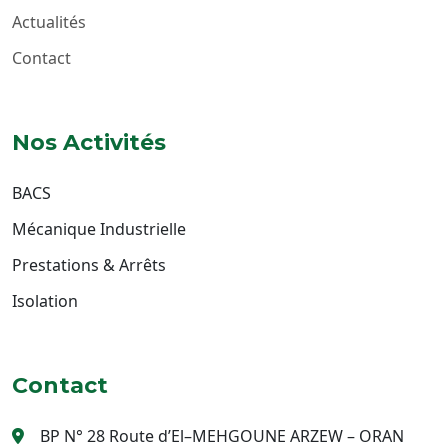
Actualités
Contact
Nos Activités
BACS
Mécanique Industrielle
Prestations & Arrêts
Isolation
Contact
BP N° 28 Route d’El–MEHGOUNE ARZEW – ORAN