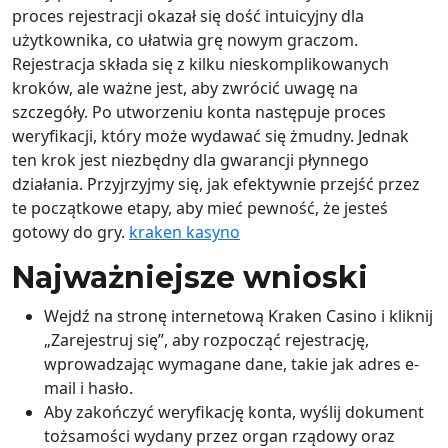
proces rejestracji okazał się dość intuicyjny dla
użytkownika, co ułatwia grę nowym graczom.
Rejestracja składa się z kilku nieskomplikowanych
kroków, ale ważne jest, aby zwrócić uwagę na
szczegóły. Po utworzeniu konta następuje proces
weryfikacji, który może wydawać się żmudny. Jednak
ten krok jest niezbędny dla gwarancji płynnego
działania. Przyjrzyjmy się, jak efektywnie przejść przez
te początkowe etapy, aby mieć pewność, że jesteś
gotowy do gry.
kraken kasyno
Najważniejsze wnioski
Wejdź na stronę internetową Kraken Casino i kliknij
„Zarejestruj się”, aby rozpocząć rejestrację,
wprowadzając wymagane dane, takie jak adres e-
mail i hasło.
Aby zakończyć weryfikację konta, wyślij dokument
tożsamości wydany przez organ rządowy oraz