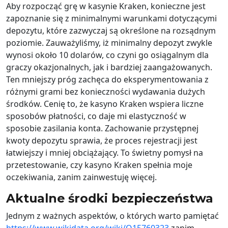
Aby rozpocząć grę w kasynie Kraken, konieczne jest
zapoznanie się z minimalnymi warunkami dotyczącymi
depozytu, które zazwyczaj są określone na rozsądnym
poziomie. Zauważyliśmy, iż minimalny depozyt zwykle
wynosi około 10 dolarów, co czyni go osiągalnym dla
graczy okazjonalnych, jak i bardziej zaangażowanych.
Ten mniejszy próg zachęca do eksperymentowania z
różnymi grami bez konieczności wydawania dużych
środków. Cenię to, że kasyno Kraken wspiera liczne
sposobów płatności, co daje mi elastyczność w
sposobie zasilania konta. Zachowanie przystępnej
kwoty depozytu sprawia, że proces rejestracji jest
łatwiejszy i mniej obciążający. To świetny pomysł na
przetestowanie, czy kasyno Kraken spełnia moje
oczekiwania, zanim zainwestuję więcej.
Aktualne środki bezpieczeństwa
Jednym z ważnych aspektów, o których warto pamiętać