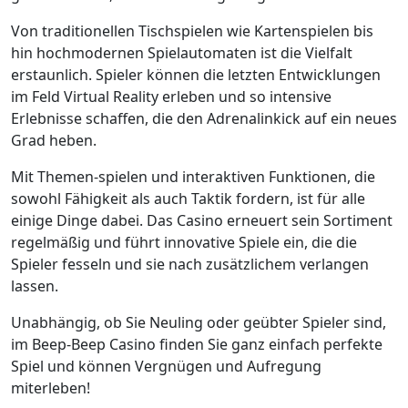
Von traditionellen Tischspielen wie Kartenspielen bis
hin hochmodernen Spielautomaten ist die Vielfalt
erstaunlich. Spieler können die letzten Entwicklungen
im Feld Virtual Reality erleben und so intensive
Erlebnisse schaffen, die den Adrenalinkick auf ein neues
Grad heben.
Mit Themen-spielen und interaktiven Funktionen, die
sowohl Fähigkeit als auch Taktik fordern, ist für alle
einige Dinge dabei. Das Casino erneuert sein Sortiment
regelmäßig und führt innovative Spiele ein, die die
Spieler fesseln und sie nach zusätzlichem verlangen
lassen.
Unabhängig, ob Sie Neuling oder geübter Spieler sind,
im Beep-Beep Casino finden Sie ganz einfach perfekte
Spiel und können Vergnügen und Aufregung
miterleben!