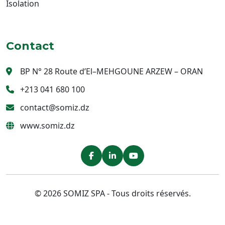
Isolation
Contact
BP N° 28 Route d’El–MEHGOUNE ARZEW – ORAN
+213 041 680 100
contact@somiz.dz
www.somiz.dz
© 2026 SOMIZ SPA - Tous droits réservés.