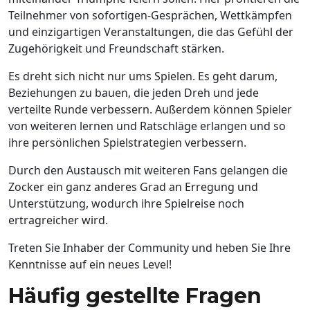
Teilnehmer von sofortigen-Gesprächen, Wettkämpfen
und einzigartigen Veranstaltungen, die das Gefühl der
Zugehörigkeit und Freundschaft stärken.
Es dreht sich nicht nur ums Spielen. Es geht darum,
Beziehungen zu bauen, die jeden Dreh und jede
verteilte Runde verbessern. Außerdem können Spieler
von weiteren lernen und Ratschläge erlangen und so
ihre persönlichen Spielstrategien verbessern.
Durch den Austausch mit weiteren Fans gelangen die
Zocker ein ganz anderes Grad an Erregung und
Unterstützung, wodurch ihre Spielreise noch
ertragreicher wird.
Treten Sie Inhaber der Community und heben Sie Ihre
Kenntnisse auf ein neues Level!
Häufig gestellte Fragen