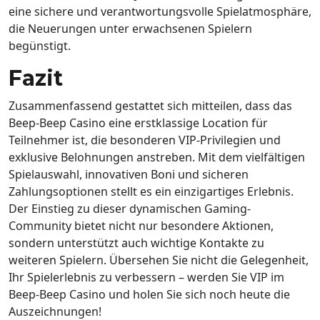
eine sichere und verantwortungsvolle Spielatmosphäre,
die Neuerungen unter erwachsenen Spielern
begünstigt.
Fazit
Zusammenfassend gestattet sich mitteilen, dass das
Beep-Beep Casino eine erstklassige Location für
Teilnehmer ist, die besonderen VIP-Privilegien und
exklusive Belohnungen anstreben. Mit dem vielfältigen
Spielauswahl, innovativen Boni und sicheren
Zahlungsoptionen stellt es ein einzigartiges Erlebnis.
Der Einstieg zu dieser dynamischen Gaming-
Community bietet nicht nur besondere Aktionen,
sondern unterstützt auch wichtige Kontakte zu
weiteren Spielern. Übersehen Sie nicht die Gelegenheit,
Ihr Spielerlebnis zu verbessern – werden Sie VIP im
Beep-Beep Casino und holen Sie sich noch heute die
Auszeichnungen!