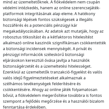
mind az üzemeltetőknek. A fiókvédelem nem csupán
védelmi intézkedés, hanem az online szerencsejáték-
platformok integritásának alap eleme. A hatékony
biztonsági lépések fontos szükségesek a illegális
hozzáférés és a potenciális pénzügyi kár
megakadályozásában. Az adatok azt mutatják, hogy az
robosztus titkosítást és a kétfaktoros hitelesítést
alkalmazó online kaszinók szignifikánsan csökkentették
a biztonsági incidensek mennyiségét. A privát és
pénzügyi információk széleskörű biztonsági
eljárásokon keresztüli óvása javítja a használók
biztonságérzetét és a üzemeltetési hitelességet.
Ezenkívül az üzemeltetők tranzakció-figyelést és valós
valós idejű figyelmeztetéseket alkalmaznak a
szélhámos tevékenységek felderítésére és
csökkentésére. Ahogy az online játék folyamatosan
bővül, a fiókvédelem megerősítése továbbra is fontos
szempont a fejlődés megőrzése és a használói bizalom
fenntartása érdekében.