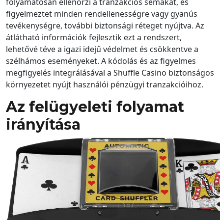
folyamatosan ellenőrzi a tranzakciós sémákat, és
figyelmeztet minden rendellenességre vagy gyanús
tevékenységre, további biztonsági réteget nyújtva. Az
átlátható információk fejlesztik ezt a rendszert,
lehetővé téve a igazi idejű védelmet és csökkentve a
szélhámos eseményeket. A kódolás és az figyelmes
megfigyelés integrálásával a Shuffle Casino biztonságos
környezetet nyújt használói pénzügyi tranzakcióihoz.
Az felügyeleti folyamat
irányítása