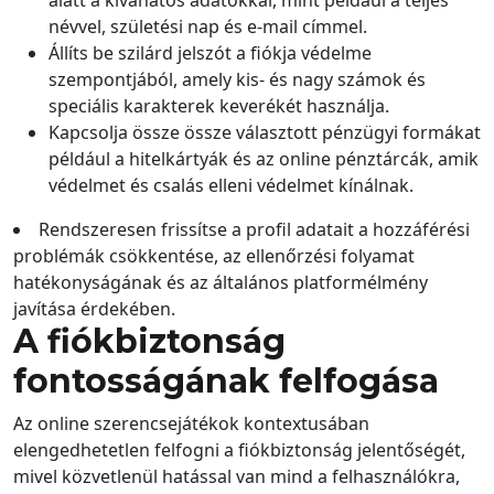
alatt a kívánatos adatokkal, mint például a teljes
névvel, születési nap és e-mail címmel.
Állíts be szilárd jelszót a fiókja védelme
szempontjából, amely kis- és nagy számok és
speciális karakterek keverékét használja.
Kapcsolja össze össze választott pénzügyi formákat
például a hitelkártyák és az online pénztárcák, amik
védelmet és csalás elleni védelmet kínálnak.
Rendszeresen frissítse a profil adatait a hozzáférési
problémák csökkentése, az ellenőrzési folyamat
hatékonyságának és az általános platformélmény
javítása érdekében.
A fiókbiztonság
fontosságának felfogása
Az online szerencsejátékok kontextusában
elengedhetetlen felfogni a fiókbiztonság jelentőségét,
mivel közvetlenül hatással van mind a felhasználókra,