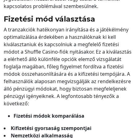
kapcsolatos problémával szembesülnek.
Fizetési mód választása
A tranzakciók hatékonyan irányítása és a játékélmény
optimalizálása érdekében a használóknak ki kell
kiválasztaniuk és kapcsolniuk a megfelelő fizetési
módot a Shuffle Casino-fiók nyitásakor. Ez a kiválasztás
a elérhető álló különféle opciók elemző vizsgálatát
foglalja magában, főleg figyelmet fordítva a fizetési
módok összehasonlítására és a kifizetési tempójára. A
felhasználók alaposan megvizsgálják az rendelkezésre
álló pénzügyi módokat, hogy biztosan megfeleljenek
pénzügyi igényeiknek. A legfontosabb tényezők a
következő:
Fizetési módok komparálása
Kifizetési gyorsaság szempontjai
Nemzetközi alkalmasság