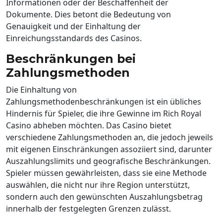
Informationen oder der Beschaffenheit der
Dokumente. Dies betont die Bedeutung von
Genauigkeit und der Einhaltung der
Einreichungsstandards des Casinos.
Beschränkungen bei
Zahlungsmethoden
Die Einhaltung von
Zahlungsmethodenbeschränkungen ist ein übliches
Hindernis für Spieler, die ihre Gewinne im Rich Royal
Casino abheben möchten. Das Casino bietet
verschiedene Zahlungsmethoden an, die jedoch jeweils
mit eigenen Einschränkungen assoziiert sind, darunter
Auszahlungslimits und geografische Beschränkungen.
Spieler müssen gewährleisten, dass sie eine Methode
auswählen, die nicht nur ihre Region unterstützt,
sondern auch den gewünschten Auszahlungsbetrag
innerhalb der festgelegten Grenzen zulässt.