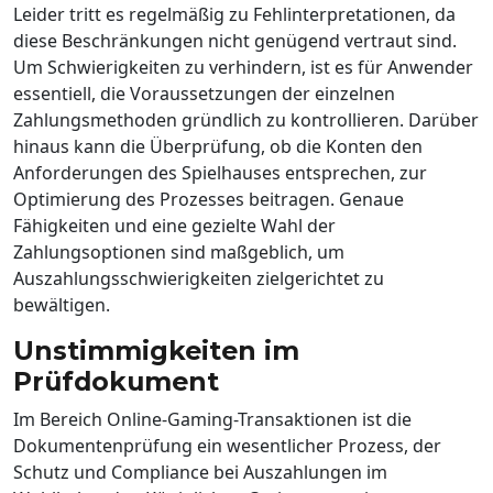
Leider tritt es regelmäßig zu Fehlinterpretationen, da
diese Beschränkungen nicht genügend vertraut sind.
Um Schwierigkeiten zu verhindern, ist es für Anwender
essentiell, die Voraussetzungen der einzelnen
Zahlungsmethoden gründlich zu kontrollieren. Darüber
hinaus kann die Überprüfung, ob die Konten den
Anforderungen des Spielhauses entsprechen, zur
Optimierung des Prozesses beitragen. Genaue
Fähigkeiten und eine gezielte Wahl der
Zahlungsoptionen sind maßgeblich, um
Auszahlungsschwierigkeiten zielgerichtet zu
bewältigen.
Unstimmigkeiten im
Prüfdokument
Im Bereich Online-Gaming-Transaktionen ist die
Dokumentenprüfung ein wesentlicher Prozess, der
Schutz und Compliance bei Auszahlungen im