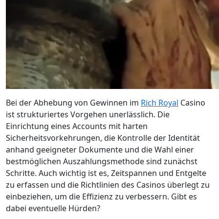
Bei der Abhebung von Gewinnen im
Rich Royal
Casino
ist strukturiertes Vorgehen unerlässlich. Die
Einrichtung eines Accounts mit harten
Sicherheitsvorkehrungen, die Kontrolle der Identität
anhand geeigneter Dokumente und die Wahl einer
bestmöglichen Auszahlungsmethode sind zunächst
Schritte. Auch wichtig ist es, Zeitspannen und Entgelte
zu erfassen und die Richtlinien des Casinos überlegt zu
einbeziehen, um die Effizienz zu verbessern. Gibt es
dabei eventuelle Hürden?