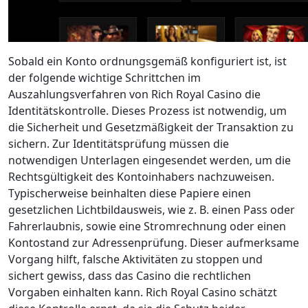
Sobald ein Konto ordnungsgemäß konfiguriert ist, ist
der folgende wichtige Schrittchen im
Auszahlungsverfahren von Rich Royal Casino die
Identitätskontrolle. Dieses Prozess ist notwendig, um
die Sicherheit und Gesetzmäßigkeit der Transaktion zu
sichern. Zur Identitätsprüfung müssen die
notwendigen Unterlagen eingesendet werden, um die
Rechtsgültigkeit des Kontoinhabers nachzuweisen.
Typischerweise beinhalten diese Papiere einen
gesetzlichen Lichtbildausweis, wie z. B. einen Pass oder
Fahrerlaubnis, sowie eine Stromrechnung oder einen
Kontostand zur Adressenprüfung. Dieser aufmerksame
Vorgang hilft, falsche Aktivitäten zu stoppen und
sichert gewiss, dass das Casino die rechtlichen
Vorgaben einhalten kann. Rich Royal Casino schätzt