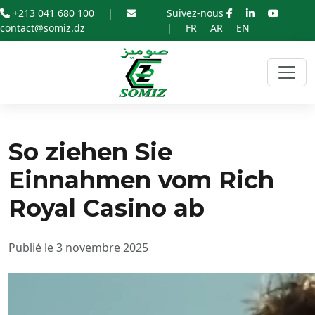
+213 041 680 100
|
Suivez-nous
contact@somiz.dz
|
FR
AR
EN
So ziehen Sie
Einnahmen vom Rich
Royal Casino ab
Publié le 3 novembre 2025