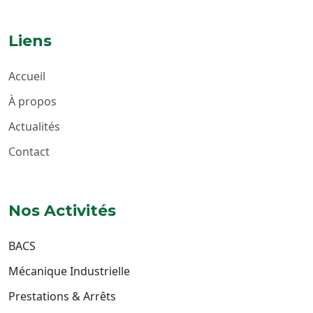
Liens
Accueil
À propos
Actualités
Contact
Nos Activités
BACS
Mécanique Industrielle
Prestations & Arrêts