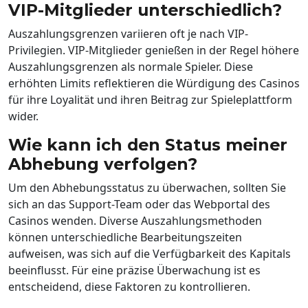
VIP-Mitglieder unterschiedlich?
Auszahlungsgrenzen variieren oft je nach VIP-
Privilegien. VIP-Mitglieder genießen in der Regel höhere
Auszahlungsgrenzen als normale Spieler. Diese
erhöhten Limits reflektieren die Würdigung des Casinos
für ihre Loyalität und ihren Beitrag zur Spieleplattform
wider.
Wie kann ich den Status meiner
Abhebung verfolgen?
Um den Abhebungsstatus zu überwachen, sollten Sie
sich an das Support-Team oder das Webportal des
Casinos wenden. Diverse Auszahlungsmethoden
können unterschiedliche Bearbeitungszeiten
aufweisen, was sich auf die Verfügbarkeit des Kapitals
beeinflusst. Für eine präzise Überwachung ist es
entscheidend, diese Faktoren zu kontrollieren.