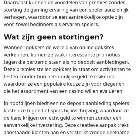
Daarnaast kunnen de voordelen van premies zonder
storting de gaming ervaring van een speler aanzienlijk
verhogen, waardoor ze een aantrekkelijke optie zijn
voor zowel beginners als ervaren spelers.
Wat zijn geen stortingen?
Wanneer gokkers de wereld van online goksites
verkennen, komen ze vaak interessante promoties
tegen die beroemd staan als no deposit aanbiedingen.
Deze premies stellen gokkers in staat om activiteiten te
testen zonder hun persoonlijke geld te risikeren,
waardoor ze een populaire keuze zijn voor diegenen
die het assortiment van een casino willen evalueren.
In hoofdlijnen biedt een no deposit aanbieding spelers
kosteloze tegoed of spins bij inschrijving, waardoor ze
de kans krijgen om echt geld te winnen zonder een
aanvankelijke investering. Deze creatieve aanpak trekt
aanstaande klanten aan en versterkt vroege deelname.