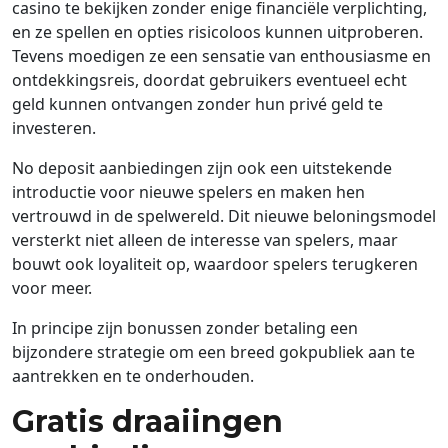
casino te bekijken zonder enige financiële verplichting,
en ze spellen en opties risicoloos kunnen uitproberen.
Tevens moedigen ze een sensatie van enthousiasme en
ontdekkingsreis, doordat gebruikers eventueel echt
geld kunnen ontvangen zonder hun privé geld te
investeren.
No deposit aanbiedingen zijn ook een uitstekende
introductie voor nieuwe spelers en maken hen
vertrouwd in de spelwereld. Dit nieuwe beloningsmodel
versterkt niet alleen de interesse van spelers, maar
bouwt ook loyaliteit op, waardoor spelers terugkeren
voor meer.
In principe zijn bonussen zonder betaling een
bijzondere strategie om een breed gokpubliek aan te
aantrekken en te onderhouden.
Gratis draaiingen