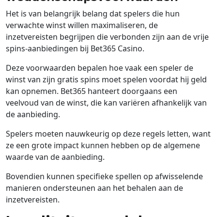
Het is van belangrijk belang dat spelers die hun
verwachte winst willen maximaliseren, de
inzetvereisten begrijpen die verbonden zijn aan de vrije
spins-aanbiedingen bij Bet365 Casino.
Deze voorwaarden bepalen hoe vaak een speler de
winst van zijn gratis spins moet spelen voordat hij geld
kan opnemen. Bet365 hanteert doorgaans een
veelvoud van de winst, die kan variëren afhankelijk van
de aanbieding.
Spelers moeten nauwkeurig op deze regels letten, want
ze een grote impact kunnen hebben op de algemene
waarde van de aanbieding.
Bovendien kunnen specifieke spellen op afwisselende
manieren ondersteunen aan het behalen aan de
inzetvereisten.