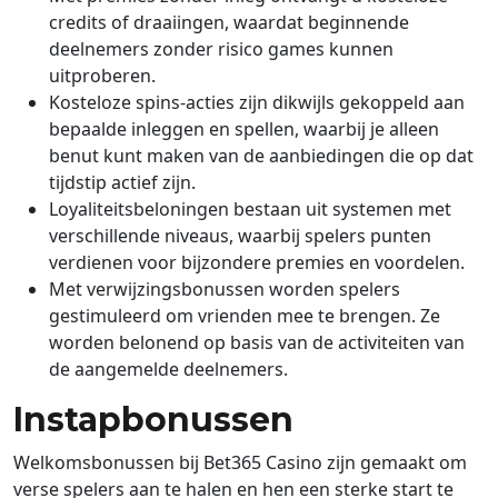
credits of draaiingen, waardat beginnende
deelnemers zonder risico games kunnen
uitproberen.
Kosteloze spins-acties zijn dikwijls gekoppeld aan
bepaalde inleggen en spellen, waarbij je alleen
benut kunt maken van de aanbiedingen die op dat
tijdstip actief zijn.
Loyaliteitsbeloningen bestaan uit systemen met
verschillende niveaus, waarbij spelers punten
verdienen voor bijzondere premies en voordelen.
Met verwijzingsbonussen worden spelers
gestimuleerd om vrienden mee te brengen. Ze
worden belonend op basis van de activiteiten van
de aangemelde deelnemers.
Instapbonussen
Welkomsbonussen bij Bet365 Casino zijn gemaakt om
verse spelers aan te halen en hen een sterke start te