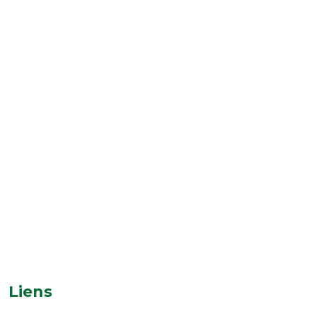
Liens