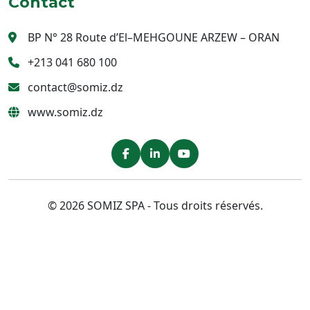
Contact
BP N° 28 Route d’El–MEHGOUNE ARZEW – ORAN
+213 041 680 100
contact@somiz.dz
www.somiz.dz
© 2026 SOMIZ SPA - Tous droits réservés.