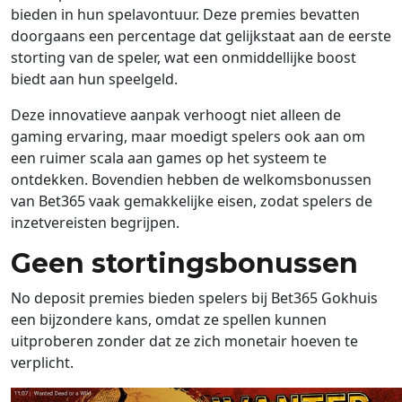
bieden in hun spelavontuur. Deze premies bevatten
doorgaans een percentage dat gelijkstaat aan de eerste
storting van de speler, wat een onmiddellijke boost
biedt aan hun speelgeld.
Deze innovatieve aanpak verhoogt niet alleen de
gaming ervaring, maar moedigt spelers ook aan om
een ruimer scala aan games op het systeem te
ontdekken. Bovendien hebben de welkomsbonussen
van Bet365 vaak gemakkelijke eisen, zodat spelers de
inzetvereisten begrijpen.
Geen stortingsbonussen
No deposit premies bieden spelers bij Bet365 Gokhuis
een bijzondere kans, omdat ze spellen kunnen
uitproberen zonder dat ze zich monetair hoeven te
verplicht.