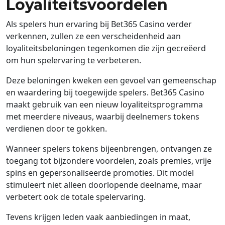
Loyaliteitsvoordelen
Als spelers hun ervaring bij Bet365 Casino verder
verkennen, zullen ze een verscheidenheid aan
loyaliteitsbeloningen tegenkomen die zijn gecreëerd
om hun spelervaring te verbeteren.
Deze beloningen kweken een gevoel van gemeenschap
en waardering bij toegewijde spelers. Bet365 Casino
maakt gebruik van een nieuw loyaliteitsprogramma
met meerdere niveaus, waarbij deelnemers tokens
verdienen door te gokken.
Wanneer spelers tokens bijeenbrengen, ontvangen ze
toegang tot bijzondere voordelen, zoals premies, vrije
spins en gepersonaliseerde promoties. Dit model
stimuleert niet alleen doorlopende deelname, maar
verbetert ook de totale spelervaring.
Tevens krijgen leden vaak aanbiedingen in maat,