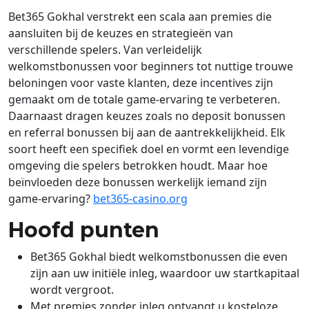
Bet365 Gokhal verstrekt een scala aan premies die
aansluiten bij de keuzes en strategieën van
verschillende spelers. Van verleidelijk
welkomstbonussen voor beginners tot nuttige trouwe
beloningen voor vaste klanten, deze incentives zijn
gemaakt om de totale game-ervaring te verbeteren.
Daarnaast dragen keuzes zoals no deposit bonussen
en referral bonussen bij aan de aantrekkelijkheid. Elk
soort heeft een specifiek doel en vormt een levendige
omgeving die spelers betrokken houdt. Maar hoe
beïnvloeden deze bonussen werkelijk iemand zijn
game-ervaring?
bet365-casino.org
Hoofd punten
Bet365 Gokhal biedt welkomstbonussen die even
zijn aan uw initiële inleg, waardoor uw startkapitaal
wordt vergroot.
Met premies zonder inleg ontvangt u kosteloze