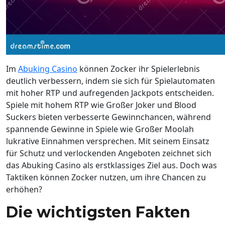
Im
Abuking Casino
können Zocker ihr Spielerlebnis
deutlich verbessern, indem sie sich für Spielautomaten
mit hoher RTP und aufregenden Jackpots entscheiden.
Spiele mit hohem RTP wie Großer Joker und Blood
Suckers bieten verbesserte Gewinnchancen, während
spannende Gewinne in Spiele wie Großer Moolah
lukrative Einnahmen versprechen. Mit seinem Einsatz
für Schutz und verlockenden Angeboten zeichnet sich
das Abuking Casino als erstklassiges Ziel aus. Doch was
Taktiken können Zocker nutzen, um ihre Chancen zu
erhöhen?
Die wichtigsten Fakten