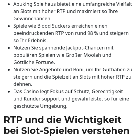
Abuking Spielhaus bietet eine umfangreiche Vielfalt
an Slots mit hoher RTP und maximiert so Ihre
Gewinnchancen.
Spiele wie Blood Suckers erreichen einen
beeindruckenden RTP von rund 98 % und steigern
so Ihr Erlebnis.
Nutzen Sie spannende Jackpot-Chancen mit
populären Spielen wie Großer Moolah und
Göttliche Fortune.
Nutzen Sie Angebote und Boni, um Ihr Guthaben zu
steigern und die Spielzeit an Slots mit hoher RTP zu
dehnen.
Das Casino legt Fokus auf Schutz, Gerechtigkeit
und Kundensupport und gewährleistet so für eine
geschützte Umgebung.
RTP und die Wichtigkeit
bei Slot-Spielen verstehen