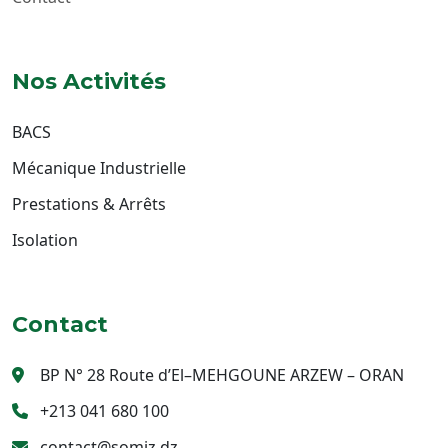
Nos Activités
BACS
Mécanique Industrielle
Prestations & Arrêts
Isolation
Contact
BP N° 28 Route d’El–MEHGOUNE ARZEW – ORAN
+213 041 680 100
contact@somiz.dz