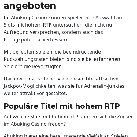
angeboten
Im Abuking Casino können Spieler eine Auswahl an
Slots mit hohem RTP untersuchen, die nicht nur
Aufregung versprechen, sondern auch das
Ertragspotential verbessern.
Mit beliebten Spielen, die beeindruckende
Rückzahlungsraten bieten, sind sie bei erfahrenen
Spielern die Bevorzugten.
Darüber hinaus stellen viele dieser Titel attraktive
Jackpot-Möglichkeiten, was sie für Adrenalin-Junkies
weiter attraktiver gestaltet.
Populäre Titel mit hohem RTP
Auf welche Slots mit hohem RTP können sich die Zocker
im Abuking Casino freuen?
Abuking bietet eine herausragende Vielfalt an Spielen