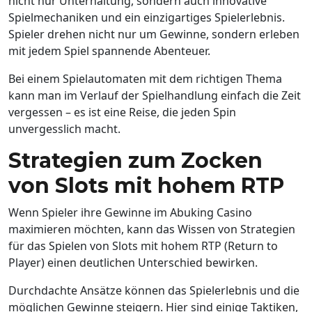
nicht nur Unterhaltung, sondern auch innovative
Spielmechaniken und ein einzigartiges Spielerlebnis.
Spieler drehen nicht nur um Gewinne, sondern erleben
mit jedem Spiel spannende Abenteuer.
Bei einem Spielautomaten mit dem richtigen Thema
kann man im Verlauf der Spielhandlung einfach die Zeit
vergessen – es ist eine Reise, die jeden Spin
unvergesslich macht.
Strategien zum Zocken
von Slots mit hohem RTP
Wenn Spieler ihre Gewinne im Abuking Casino
maximieren möchten, kann das Wissen von Strategien
für das Spielen von Slots mit hohem RTP (Return to
Player) einen deutlichen Unterschied bewirken.
Durchdachte Ansätze können das Spielerlebnis und die
möglichen Gewinne steigern. Hier sind einige Taktiken,