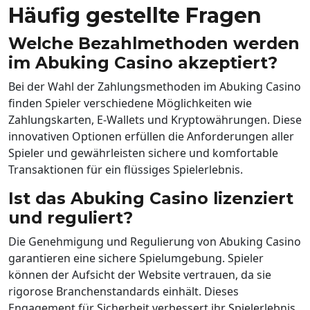
Häufig gestellte Fragen
Welche Bezahlmethoden werden
im Abuking Casino akzeptiert?
Bei der Wahl der Zahlungsmethoden im Abuking Casino
finden Spieler verschiedene Möglichkeiten wie
Zahlungskarten, E-Wallets und Kryptowährungen. Diese
innovativen Optionen erfüllen die Anforderungen aller
Spieler und gewährleisten sichere und komfortable
Transaktionen für ein flüssiges Spielerlebnis.
Ist das Abuking Casino lizenziert
und reguliert?
Die Genehmigung und Regulierung von Abuking Casino
garantieren eine sichere Spielumgebung. Spieler
können der Aufsicht der Website vertrauen, da sie
rigorose Branchenstandards einhält. Dieses
Engagement für Sicherheit verbessert ihr Spielerlebnis