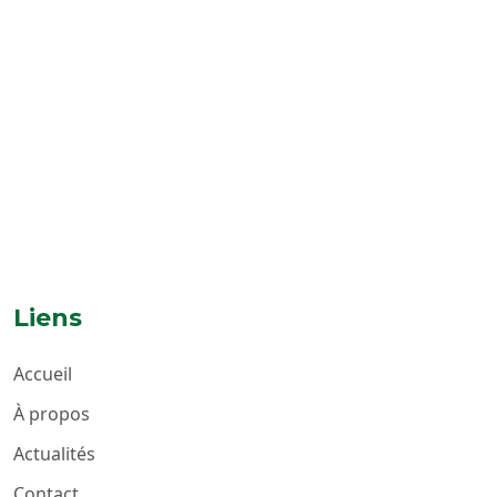
Liens
Accueil
À propos
Actualités
Contact