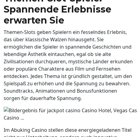
Spannende Erlebnisse
erwarten Sie
Themen-Slots geben Spielern ein fesselndes Erlebnis,
das über klassische Walzen hinausgeht. Sie
ermöglichen die Spieler in spannende Geschichten und
lebendige Ästhetik eintauchen, egal ob sie alte
Zivilisationen durchqueren, mystische Länder erkunden
oder populäre Charaktere aus Film und Fernsehen
entdecken. Jedes Thema ist gründlich gestaltet, um den
Spielspaß zu erhöhen und die Spannung zu bewahren.
Soundtracks, Animationen und Bonusfunktionen
sorgen für dauerhafte Spannung.
Im Abuking Casino stellen diese energiegeladenen Titel