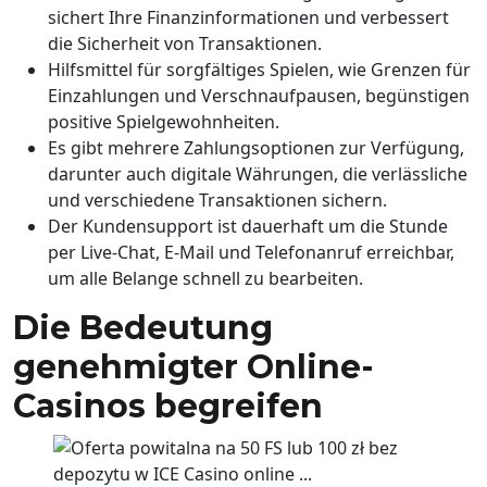
sichert Ihre Finanzinformationen und verbessert
die Sicherheit von Transaktionen.
Hilfsmittel für sorgfältiges Spielen, wie Grenzen für
Einzahlungen und Verschnaufpausen, begünstigen
positive Spielgewohnheiten.
Es gibt mehrere Zahlungsoptionen zur Verfügung,
darunter auch digitale Währungen, die verlässliche
und verschiedene Transaktionen sichern.
Der Kundensupport ist dauerhaft um die Stunde
per Live-Chat, E-Mail und Telefonanruf erreichbar,
um alle Belange schnell zu bearbeiten.
Die Bedeutung
genehmigter Online-
Casinos begreifen