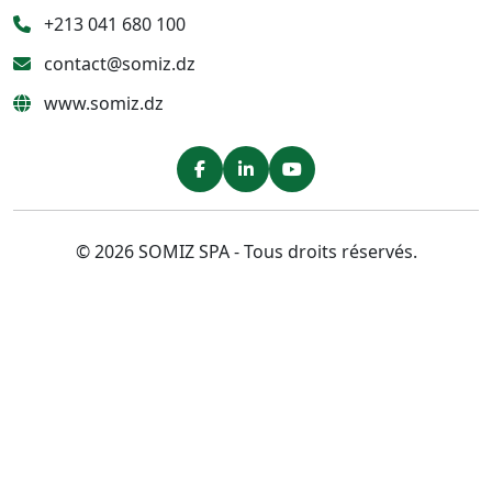
+213 041 680 100
contact@somiz.dz
www.somiz.dz
© 2026 SOMIZ SPA - Tous droits réservés.