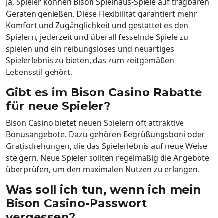
Ja, Spieler können Bison Spielhaus-Spiele auf tragbaren
Geräten genießen. Diese Flexibilität garantiert mehr
Komfort und Zugänglichkeit und gestattet es den
Spielern, jederzeit und überall fesselnde Spiele zu
spielen und ein reibungsloses und neuartiges
Spielerlebnis zu bieten, das zum zeitgemäßen
Lebensstil gehört.
Gibt es im Bison Casino Rabatte
für neue Spieler?
Bison Casino bietet neuen Spielern oft attraktive
Bonusangebote. Dazu gehören Begrüßungsboni oder
Gratisdrehungen, die das Spielerlebnis auf neue Weise
steigern. Neue Spieler sollten regelmäßig die Angebote
überprüfen, um den maximalen Nutzen zu erlangen.
Was soll ich tun, wenn ich mein
Bison Casino-Passwort
vergessen?