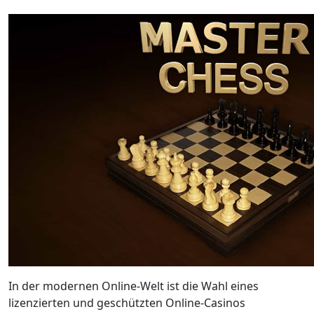
In der modernen Online-Welt ist die Wahl eines
lizenzierten und geschützten Online-Casinos