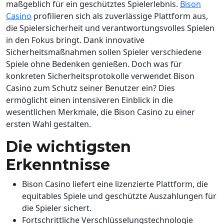
maßgeblich für ein geschütztes Spielerlebnis.
Bison
Casino
profilieren sich als zuverlässige Plattform aus,
die Spielersicherheit und verantwortungsvolles Spielen
in den Fokus bringt. Dank innovative
Sicherheitsmaßnahmen sollen Spieler verschiedene
Spiele ohne Bedenken genießen. Doch was für
konkreten Sicherheitsprotokolle verwendet Bison
Casino zum Schutz seiner Benutzer ein? Dies
ermöglicht einen intensiveren Einblick in die
wesentlichen Merkmale, die Bison Casino zu einer
ersten Wahl gestalten.
Die wichtigsten
Erkenntnisse
Bison Casino liefert eine lizenzierte Plattform, die
equitables Spiele und geschützte Auszahlungen für
die Spieler sichert.
Fortschrittliche Verschlüsselungstechnologie