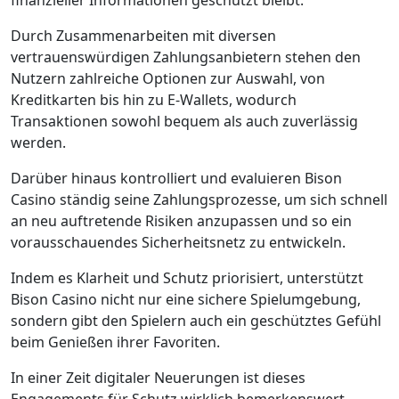
finanzieller Informationen geschützt bleibt.
Durch Zusammenarbeiten mit diversen
vertrauenswürdigen Zahlungsanbietern stehen den
Nutzern zahlreiche Optionen zur Auswahl, von
Kreditkarten bis hin zu E-Wallets, wodurch
Transaktionen sowohl bequem als auch zuverlässig
werden.
Darüber hinaus kontrolliert und evaluieren Bison
Casino ständig seine Zahlungsprozesse, um sich schnell
an neu auftretende Risiken anzupassen und so ein
vorausschauendes Sicherheitsnetz zu entwickeln.
Indem es Klarheit und Schutz priorisiert, unterstützt
Bison Casino nicht nur eine sichere Spielumgebung,
sondern gibt den Spielern auch ein geschütztes Gefühl
beim Genießen ihrer Favoriten.
In einer Zeit digitaler Neuerungen ist dieses