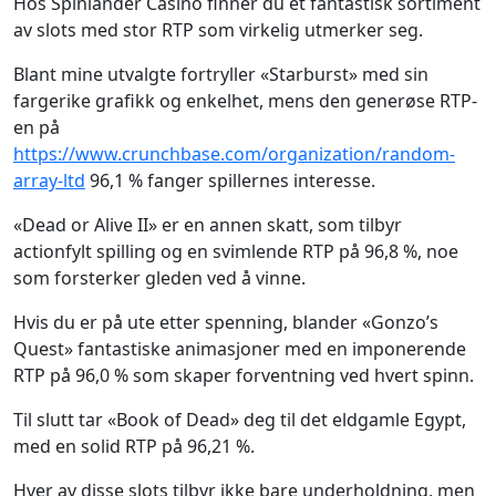
Hos Spinlander Casino finner du et fantastisk sortiment
av slots med stor RTP som virkelig utmerker seg.
Blant mine utvalgte fortryller «Starburst» med sin
fargerike grafikk og enkelhet, mens den generøse RTP-
en på
https://www.crunchbase.com/organization/random-
array-ltd
96,1 % fanger spillernes interesse.
«Dead or Alive II» er en annen skatt, som tilbyr
actionfylt spilling og en svimlende RTP på 96,8 %, noe
som forsterker gleden ved å vinne.
Hvis du er på ute etter spenning, blander «Gonzo’s
Quest» fantastiske animasjoner med en imponerende
RTP på 96,0 % som skaper forventning ved hvert spinn.
Til slutt tar «Book of Dead» deg til det eldgamle Egypt,
med en solid RTP på 96,21 %.
Hver av disse slots tilbyr ikke bare underholdning, men