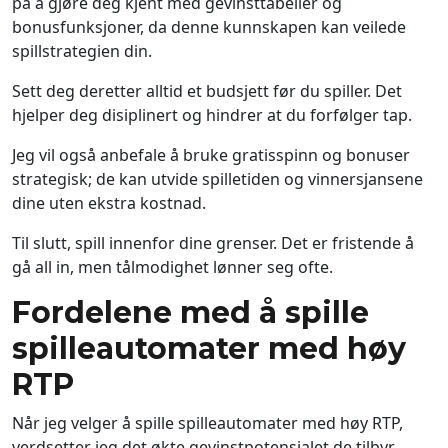
på å gjøre deg kjent med gevinsttabeller og
bonusfunksjoner, da denne kunnskapen kan veilede
spillstrategien din.
Sett deg deretter alltid et budsjett før du spiller. Det
hjelper deg disiplinert og hindrer at du forfølger tap.
Jeg vil også anbefale å bruke gratisspinn og bonuser
strategisk; de kan utvide spilletiden og vinnersjansene
dine uten ekstra kostnad.
Til slutt, spill innenfor dine grenser. Det er fristende å
gå all in, men tålmodighet lønner seg ofte.
Fordelene med å spille
spilleautomater med høy
RTP
Når jeg velger å spille spilleautomater med høy RTP,
verdsetter jeg det økte gevinstpotensialet de tilbyr.