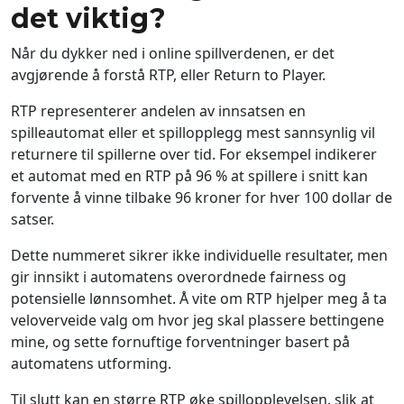
det viktig?
Når du dykker ned i online spillverdenen, er det
avgjørende å forstå RTP, eller Return to Player.
RTP representerer andelen av innsatsen en
spilleautomat eller et spillopplegg mest sannsynlig vil
returnere til spillerne over tid. For eksempel indikerer
et automat med en RTP på 96 % at spillere i snitt kan
forvente å vinne tilbake 96 kroner for hver 100 dollar de
satser.
Dette nummeret sikrer ikke individuelle resultater, men
gir innsikt i automatens overordnede fairness og
potensielle lønnsomhet. Å vite om RTP hjelper meg å ta
veloverveide valg om hvor jeg skal plassere bettingene
mine, og sette fornuftige forventninger basert på
automatens utforming.
Til slutt kan en større RTP øke spillopplevelsen, slik at