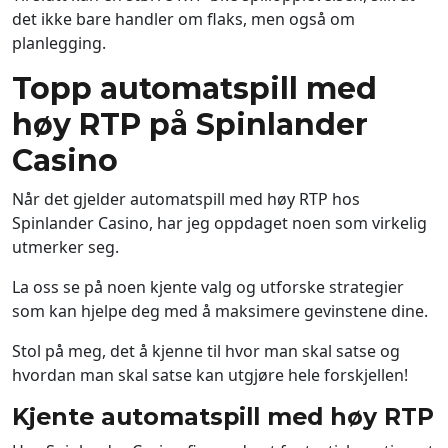
det ikke bare handler om flaks, men også om
planlegging.
Topp automatspill med
høy RTP på Spinlander
Casino
Når det gjelder automatspill med høy RTP hos
Spinlander Casino, har jeg oppdaget noen som virkelig
utmerker seg.
La oss se på noen kjente valg og utforske strategier
som kan hjelpe deg med å maksimere gevinstene dine.
Stol på meg, det å kjenne til hvor man skal satse og
hvordan man skal satse kan utgjøre hele forskjellen!
Kjente automatspill med høy RTP