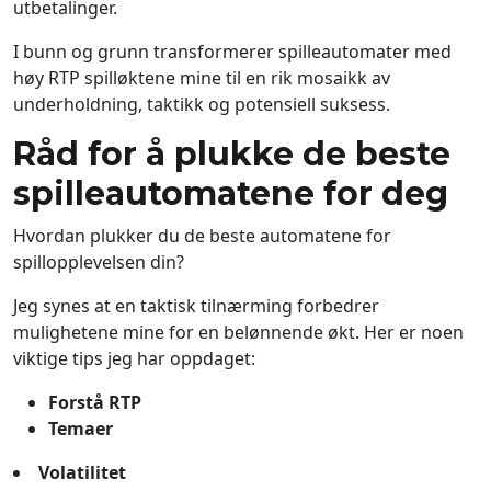
utbetalinger.
I bunn og grunn transformerer spilleautomater med
høy RTP spilløktene mine til en rik mosaikk av
underholdning, taktikk og potensiell suksess.
Råd for å plukke de beste
spilleautomatene for deg
Hvordan plukker du de beste automatene for
spillopplevelsen din?
Jeg synes at en taktisk tilnærming forbedrer
mulighetene mine for en belønnende økt. Her er noen
viktige tips jeg har oppdaget:
Forstå RTP
Temaer
Volatilitet