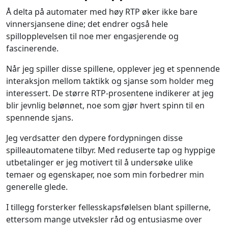
Å delta på automater med høy RTP øker ikke bare
vinnersjansene dine; det endrer også hele
spillopplevelsen til noe mer engasjerende og
fascinerende.
Når jeg spiller disse spillene, opplever jeg et spennende
interaksjon mellom taktikk og sjanse som holder meg
interessert. De større RTP-prosentene indikerer at jeg
blir jevnlig belønnet, noe som gjør hvert spinn til en
spennende sjans.
Jeg verdsatter den dypere fordypningen disse
spilleautomatene tilbyr. Med reduserte tap og hyppige
utbetalinger er jeg motivert til å undersøke ulike
temaer og egenskaper, noe som min forbedrer min
generelle glede.
I tillegg forsterker fellesskapsfølelsen blant spillerne,
ettersom mange utveksler råd og entusiasme over