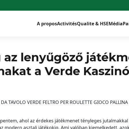
A propos
Activités
Qualite & HSE
Média
Pa
 az lenyűgöző játékm
makat a Verde Kaszin
entem, ahol az érdekes játékmenet tényleges jutalmakkal ta
z modern asztali játékokig. Ami valóban kiemelkedett, azok