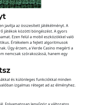
yt
 javítja az összesített játékélményt. A
ő játékok közötti böngészést. A gyors
amat. Ezen felül a mobil eszközökkel való
tikus. Értékelem a fejlett algoritmusok
dnak. Úgy érzem, a Verde Casino megérti a
tékom nemcsak szórakozássá, hanem egy
tsz
mákkal és különleges funkciókkal minden
valóban izgalmas réteget ad az élményhez.
l. Folyamatosan lenyűgöz a változatos