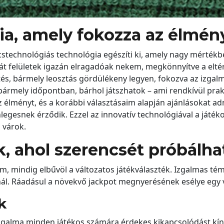
ia, amely fokozza az élmén
stechnológiás technológia egészíti ki, amely nagy mértékben
át felületek igazán elragadóak nekem, megkönnyítve a eltér
és, bármely leosztás gördülékeny legyen, fokozva az izgalm
y bármely időpontban, bárhol játszhatok – ami rendkívül prak
z élményt, és a korábbi választásaim alapján ajánlásokat a
nlegesnek érződik. Ezzel az innovatív technológiával a já
 várok.
, ahol szerencsét próbálha
m, mindig elbűvöl a változatos játékválaszték. Izgalmas té
nál. Ráadásul a növekvő jackpot megnyerésének esélye egy 
k
zgalma minden játékos számára érdekes kikapcsolódást kíná