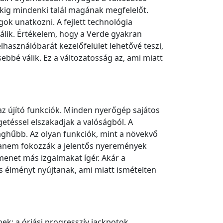
kig mindenki talál magának megfelelőt.
gok unatkozni. A fejlett technológia
álik. Értékelem, hogy a Verde gyakran
lhasználóbarát kezelőfelület lehetővé teszi,
bbé válik. Ez a változatosság az, ami miatt
z újító funkciók. Minden nyerőgép sajátos
getéssel elszakadjak a valóságból. A
ághűbb. Az olyan funkciók, mint a növekvő
hanem fokozzák a jelentős nyeremények
kmenet más izgalmakat ígér. Akár a
élményt nyújtanak, ami miatt ismételten
k: a óriási progresszív jackpotok