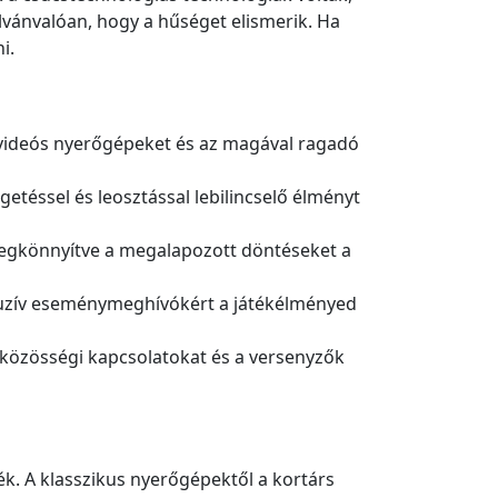
vánvalóan, hogy a hűséget elismerik. Ha
i.
 videós nyerőgépeket és az magával ragadó
etéssel és leosztással lebilincselő élményt
 megkönnyítve a megalapozott döntéseket a
kluzív eseménymeghívókért a játékélményed
a közösségi kapcsolatokat és a versenyzők
k. A klasszikus nyerőgépektől a kortárs