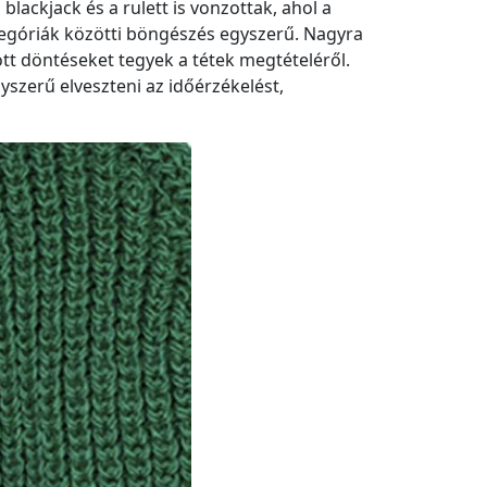
blackjack és a rulett is vonzottak, ahol a
ategóriák közötti böngészés egyszerű. Nagyra
t döntéseket tegyek a tétek megtételéről.
yszerű elveszteni az időérzékelést,