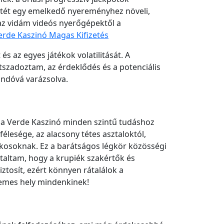
 tét egy emelkedő nyereményhez növeli,
 az vidám videós nyerőgépektől a
erde Kaszinó Magas Kifizetés
s az egyes játékok volatilitását. A
tszadoztam, az érdeklődés és a potenciális
ndóvá varázsolva.
t, a Verde Kaszinó minden szintű tudáshoz
élesége, az alacsony tétes asztaloktól,
tékosoknak. Ez a barátságos légkör közösségi
taltam, hogy a krupiék szakértők és
iztosít, ezért könnyen rátalálok a
lemes hely mindenkinek!