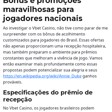
Bônus e promoções
maravilhosas para
jogadores nacionais
Ao investigar o Vbet Casino, não tive como parar de me
surpreender com os bônus de acolhimento
customizados para jogadores do Brasil. Essas ofertas
não apenas proporcionam uma recepção hospitaleira,
mas também preparam o ambiente para prêmios
constantes que melhoram a vivência de jogo. Vamos
então examinar mais profundamente como essas
propostas podem potencializar sua alegria e seus
https://en.wikipedia.org/wiki/Annie_Duke
ganhos
prováveis.
Especificações do prêmio de
recepção
No Vbet Casino, os jogadores brasileiros podem