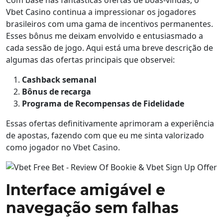
Com base nas fantásticas ofertas de boas-vindas, o
Vbet Casino continua a impressionar os jogadores
brasileiros com uma gama de incentivos permanentes.
Esses bônus me deixam envolvido e entusiasmado a
cada sessão de jogo. Aqui está uma breve descrição de
algumas das ofertas principais que observei:
Cashback semanal
Bônus de recarga
Programa de Recompensas de Fidelidade
Essas ofertas definitivamente aprimoram a experiência
de apostas, fazendo com que eu me sinta valorizado
como jogador no Vbet Casino.
Interface amigável e
navegação sem falhas