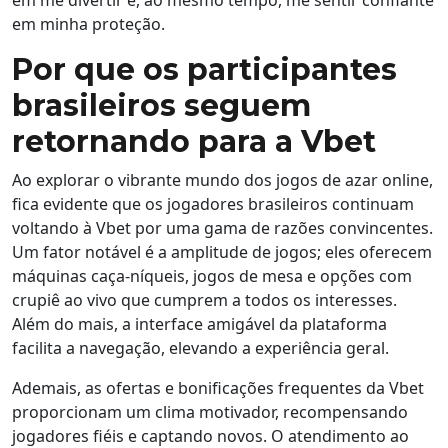
em me divertir e, ao mesmo tempo, me sentir confiante
em minha proteção.
Por que os participantes
brasileiros seguem
retornando para a Vbet
Ao explorar o vibrante mundo dos jogos de azar online,
fica evidente que os jogadores brasileiros continuam
voltando à Vbet por uma gama de razões convincentes.
Um fator notável é a amplitude de jogos; eles oferecem
máquinas caça-níqueis, jogos de mesa e opções com
crupiê ao vivo que cumprem a todos os interesses.
Além do mais, a interface amigável da plataforma
facilita a navegação, elevando a experiência geral.
Ademais, as ofertas e bonificações frequentes da Vbet
proporcionam um clima motivador, recompensando
jogadores fiéis e captando novos. O atendimento ao