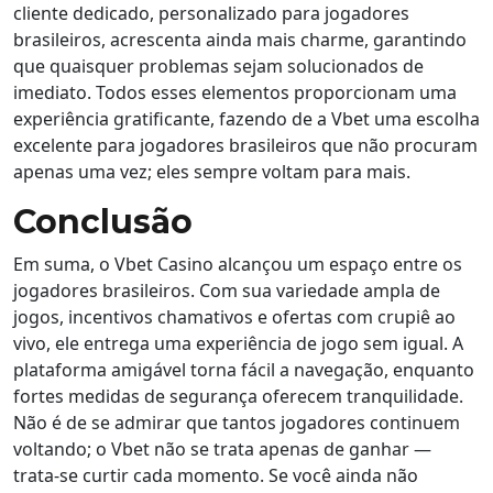
cliente dedicado, personalizado para jogadores
brasileiros, acrescenta ainda mais charme, garantindo
que quaisquer problemas sejam solucionados de
imediato. Todos esses elementos proporcionam uma
experiência gratificante, fazendo de a Vbet uma escolha
excelente para jogadores brasileiros que não procuram
apenas uma vez; eles sempre voltam para mais.
Conclusão
Em suma, o Vbet Casino alcançou um espaço entre os
jogadores brasileiros. Com sua variedade ampla de
jogos, incentivos chamativos e ofertas com crupiê ao
vivo, ele entrega uma experiência de jogo sem igual. A
plataforma amigável torna fácil a navegação, enquanto
fortes medidas de segurança oferecem tranquilidade.
Não é de se admirar que tantos jogadores continuem
voltando; o Vbet não se trata apenas de ganhar —
trata-se curtir cada momento. Se você ainda não