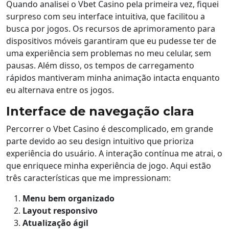
Quando analisei o Vbet Casino pela primeira vez, fiquei
surpreso com seu interface intuitiva, que facilitou a
busca por jogos. Os recursos de aprimoramento para
dispositivos móveis garantiram que eu pudesse ter de
uma experiência sem problemas no meu celular, sem
pausas. Além disso, os tempos de carregamento
rápidos mantiveram minha animação intacta enquanto
eu alternava entre os jogos.
Interface de navegação clara
Percorrer o Vbet Casino é descomplicado, em grande
parte devido ao seu design intuitivo que prioriza
experiência do usuário. A interação contínua me atrai, o
que enriquece minha experiência de jogo. Aqui estão
três características que me impressionam:
Menu bem organizado
Layout responsivo
Atualização ágil