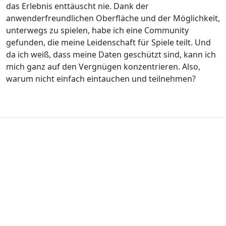
das Erlebnis enttäuscht nie. Dank der
anwenderfreundlichen Oberfläche und der Möglichkeit,
unterwegs zu spielen, habe ich eine Community
gefunden, die meine Leidenschaft für Spiele teilt. Und
da ich weiß, dass meine Daten geschützt sind, kann ich
mich ganz auf den Vergnügen konzentrieren. Also,
warum nicht einfach eintauchen und teilnehmen?