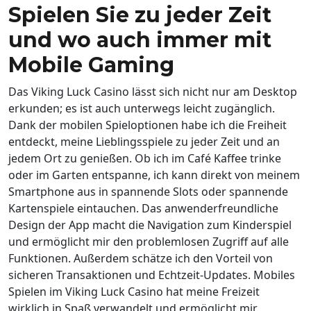
Spielen Sie zu jeder Zeit
und wo auch immer mit
Mobile Gaming
Das Viking Luck Casino lässt sich nicht nur am Desktop
erkunden; es ist auch unterwegs leicht zugänglich.
Dank der mobilen Spieloptionen habe ich die Freiheit
entdeckt, meine Lieblingsspiele zu jeder Zeit und an
jedem Ort zu genießen. Ob ich im Café Kaffee trinke
oder im Garten entspanne, ich kann direkt von meinem
Smartphone aus in spannende Slots oder spannende
Kartenspiele eintauchen. Das anwenderfreundliche
Design der App macht die Navigation zum Kinderspiel
und ermöglicht mir den problemlosen Zugriff auf alle
Funktionen. Außerdem schätze ich den Vorteil von
sicheren Transaktionen und Echtzeit-Updates. Mobiles
Spielen im Viking Luck Casino hat meine Freizeit
wirklich in Spaß verwandelt und ermöglicht mir,