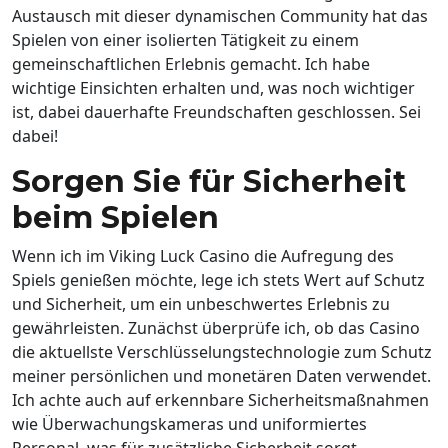
Austausch mit dieser dynamischen Community hat das
Spielen von einer isolierten Tätigkeit zu einem
gemeinschaftlichen Erlebnis gemacht. Ich habe
wichtige Einsichten erhalten und, was noch wichtiger
ist, dabei dauerhafte Freundschaften geschlossen. Sei
dabei!
Sorgen Sie für Sicherheit
beim Spielen
Wenn ich im Viking Luck Casino die Aufregung des
Spiels genießen möchte, lege ich stets Wert auf Schutz
und Sicherheit, um ein unbeschwertes Erlebnis zu
gewährleisten. Zunächst überprüfe ich, ob das Casino
die aktuellste Verschlüsselungstechnologie zum Schutz
meiner persönlichen und monetären Daten verwendet.
Ich achte auch auf erkennbare Sicherheitsmaßnahmen
wie Überwachungskameras und uniformiertes