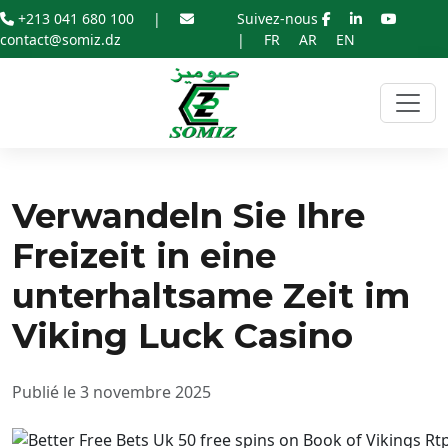
+213 041 680 100
|
Suivez-nous
contact@somiz.dz
|
FR
AR
EN
Verwandeln Sie Ihre
Freizeit in eine
unterhaltsame Zeit im
Viking Luck Casino
Publié le 3 novembre 2025