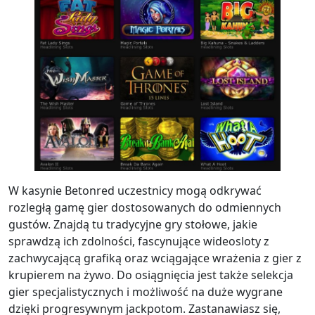
W kasynie Betonred uczestnicy mogą odkrywać
rozległą gamę gier dostosowanych do odmiennych
gustów. Znajdą tu tradycyjne gry stołowe, jakie
sprawdzą ich zdolności, fascynujące wideosloty z
zachwycającą grafiką oraz wciągające wrażenia z gier z
krupierem na żywo. Do osiągnięcia jest także selekcja
gier specjalistycznych i możliwość na duże wygrane
dzięki progresywnym jackpotom. Zastanawiasz się,