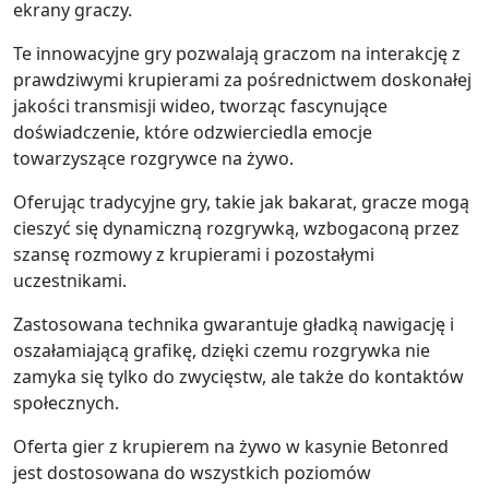
ekrany graczy.
Te innowacyjne gry pozwalają graczom na interakcję z
prawdziwymi krupierami za pośrednictwem doskonałej
jakości transmisji wideo, tworząc fascynujące
doświadczenie, które odzwierciedla emocje
towarzyszące rozgrywce na żywo.
Oferując tradycyjne gry, takie jak bakarat, gracze mogą
cieszyć się dynamiczną rozgrywką, wzbogaconą przez
szansę rozmowy z krupierami i pozostałymi
uczestnikami.
Zastosowana technika gwarantuje gładką nawigację i
oszałamiającą grafikę, dzięki czemu rozgrywka nie
zamyka się tylko do zwycięstw, ale także do kontaktów
społecznych.
Oferta gier z krupierem na żywo w kasynie Betonred
jest dostosowana do wszystkich poziomów