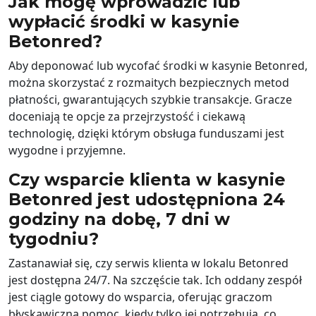
Jak mogę wprowadzić lub
wypłacić środki w kasynie
Betonred?
Aby deponować lub wycofać środki w kasynie Betonred,
można skorzystać z rozmaitych bezpiecznych metod
płatności, gwarantujących szybkie transakcje. Gracze
doceniają te opcje za przejrzystość i ciekawą
technologię, dzięki którym obsługa funduszami jest
wygodne i przyjemne.
Czy wsparcie klienta w kasynie
Betonred jest udostępniona 24
godziny na dobę, 7 dni w
tygodniu?
Zastanawiał się, czy serwis klienta w lokalu Betonred
jest dostępna 24/7. Na szczęście tak. Ich oddany zespół
jest ciągle gotowy do wsparcia, oferując graczom
błyskawiczną pomoc, kiedy tylko jej potrzebują, co