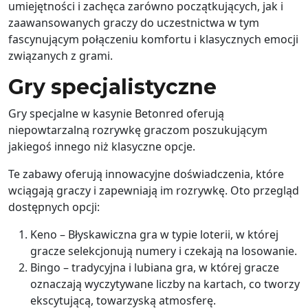
umiejętności i zachęca zarówno początkujących, jak i
zaawansowanych graczy do uczestnictwa w tym
fascynującym połączeniu komfortu i klasycznych emocji
związanych z grami.
Gry specjalistyczne
Gry specjalne w kasynie Betonred oferują
niepowtarzalną rozrywkę graczom poszukującym
jakiegoś innego niż klasyczne opcje.
Te zabawy oferują innowacyjne doświadczenia, które
wciągają graczy i zapewniają im rozrywkę. Oto przegląd
dostępnych opcji:
Keno – Błyskawiczna gra w typie loterii, w której
gracze selekcjonują numery i czekają na losowanie.
Bingo – tradycyjna i lubiana gra, w której gracze
oznaczają wyczytywane liczby na kartach, co tworzy
ekscytującą, towarzyską atmosferę.