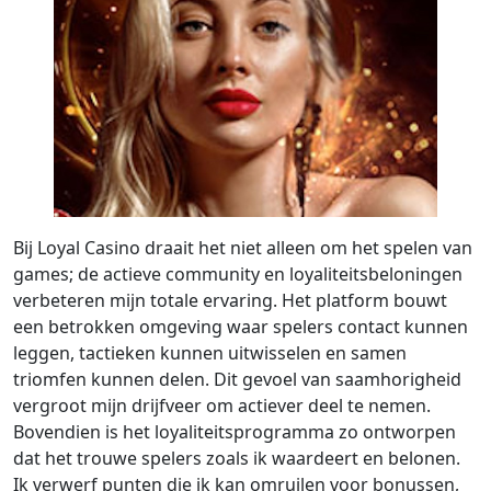
Bij Loyal Casino draait het niet alleen om het spelen van
games; de actieve community en loyaliteitsbeloningen
verbeteren mijn totale ervaring. Het platform bouwt
een betrokken omgeving waar spelers contact kunnen
leggen, tactieken kunnen uitwisselen en samen
triomfen kunnen delen. Dit gevoel van saamhorigheid
vergroot mijn drijfveer om actiever deel te nemen.
Bovendien is het loyaliteitsprogramma zo ontworpen
dat het trouwe spelers zoals ik waardeert en belonen.
Ik verwerf punten die ik kan omruilen voor bonussen,