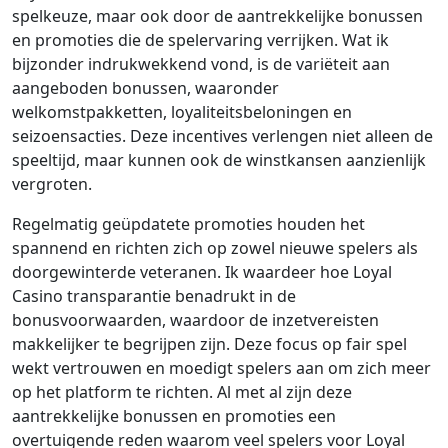
spelkeuze, maar ook door de aantrekkelijke bonussen
en promoties die de spelervaring verrijken. Wat ik
bijzonder indrukwekkend vond, is de variëteit aan
aangeboden bonussen, waaronder
welkomstpakketten, loyaliteitsbeloningen en
seizoensacties. Deze incentives verlengen niet alleen de
speeltijd, maar kunnen ook de winstkansen aanzienlijk
vergroten.
Regelmatig geüpdatete promoties houden het
spannend en richten zich op zowel nieuwe spelers als
doorgewinterde veteranen. Ik waardeer hoe Loyal
Casino transparantie benadrukt in de
bonusvoorwaarden, waardoor de inzetvereisten
makkelijker te begrijpen zijn. Deze focus op fair spel
wekt vertrouwen en moedigt spelers aan om zich meer
op het platform te richten. Al met al zijn deze
aantrekkelijke bonussen en promoties een
overtuigende reden waarom veel spelers voor Loyal