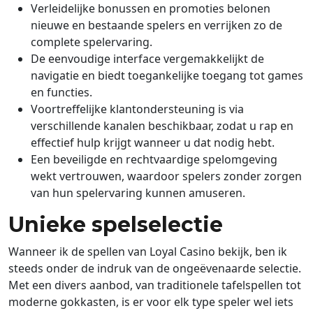
Verleidelijke bonussen en promoties belonen
nieuwe en bestaande spelers en verrijken zo de
complete spelervaring.
De eenvoudige interface vergemakkelijkt de
navigatie en biedt toegankelijke toegang tot games
en functies.
Voortreffelijke klantondersteuning is via
verschillende kanalen beschikbaar, zodat u rap en
effectief hulp krijgt wanneer u dat nodig hebt.
Een beveiligde en rechtvaardige spelomgeving
wekt vertrouwen, waardoor spelers zonder zorgen
van hun spelervaring kunnen amuseren.
Unieke spelselectie
Wanneer ik de spellen van Loyal Casino bekijk, ben ik
steeds onder de indruk van de ongeëvenaarde selectie.
Met een divers aanbod, van traditionele tafelspellen tot
moderne gokkasten, is er voor elk type speler wel iets