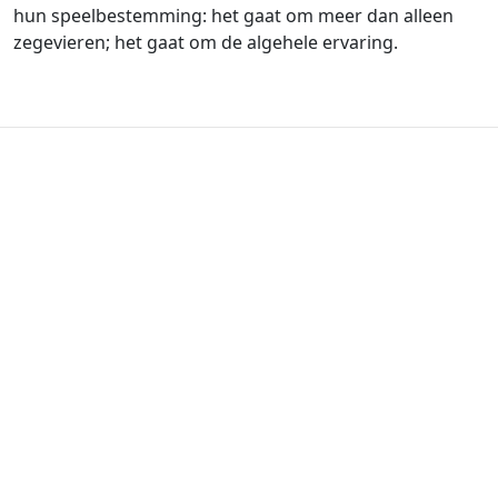
hun speelbestemming: het gaat om meer dan alleen
zegevieren; het gaat om de algehele ervaring.