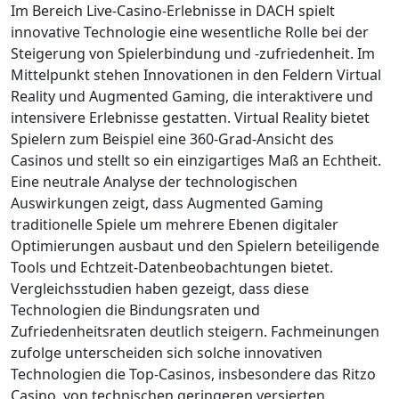
Im Bereich Live-Casino-Erlebnisse in DACH spielt
innovative Technologie eine wesentliche Rolle bei der
Steigerung von Spielerbindung und -zufriedenheit. Im
Mittelpunkt stehen Innovationen in den Feldern Virtual
Reality und Augmented Gaming, die interaktivere und
intensivere Erlebnisse gestatten. Virtual Reality bietet
Spielern zum Beispiel eine 360-Grad-Ansicht des
Casinos und stellt so ein einzigartiges Maß an Echtheit.
Eine neutrale Analyse der technologischen
Auswirkungen zeigt, dass Augmented Gaming
traditionelle Spiele um mehrere Ebenen digitaler
Optimierungen ausbaut und den Spielern beteiligende
Tools und Echtzeit-Datenbeobachtungen bietet.
Vergleichsstudien haben gezeigt, dass diese
Technologien die Bindungsraten und
Zufriedenheitsraten deutlich steigern. Fachmeinungen
zufolge unterscheiden sich solche innovativen
Technologien die Top-Casinos, insbesondere das Ritzo
Casino, von technischen geringeren versierten