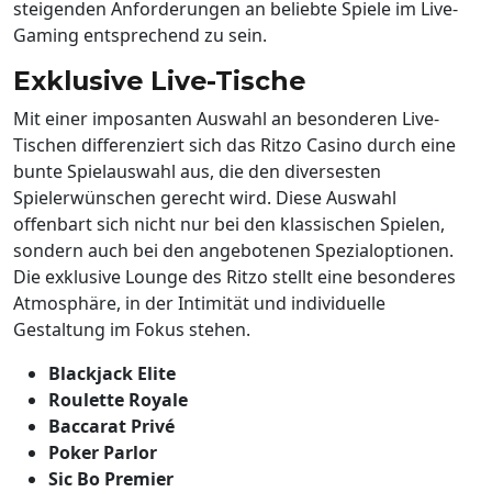
steigenden Anforderungen an beliebte Spiele im Live-
Gaming entsprechend zu sein.
Exklusive Live-Tische
Mit einer imposanten Auswahl an besonderen Live-
Tischen differenziert sich das Ritzo Casino durch eine
bunte Spielauswahl aus, die den diversesten
Spielerwünschen gerecht wird. Diese Auswahl
offenbart sich nicht nur bei den klassischen Spielen,
sondern auch bei den angebotenen Spezialoptionen.
Die exklusive Lounge des Ritzo stellt eine besonderes
Atmosphäre, in der Intimität und individuelle
Gestaltung im Fokus stehen.
Blackjack Elite
Roulette Royale
Baccarat Privé
Poker Parlor
Sic Bo Premier