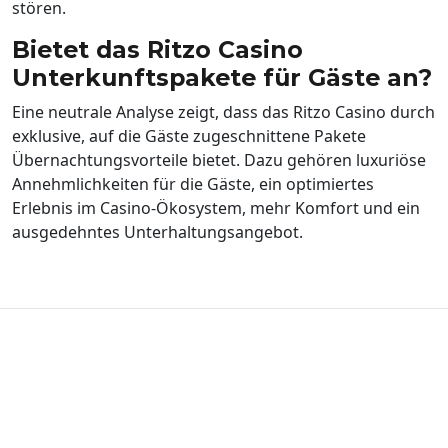
stören.
Bietet das Ritzo Casino
Unterkunftspakete für Gäste an?
Eine neutrale Analyse zeigt, dass das Ritzo Casino durch
exklusive, auf die Gäste zugeschnittene Pakete
Übernachtungsvorteile bietet. Dazu gehören luxuriöse
Annehmlichkeiten für die Gäste, ein optimiertes
Erlebnis im Casino-Ökosystem, mehr Komfort und ein
ausgedehntes Unterhaltungsangebot.