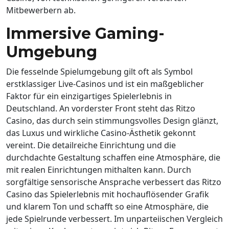
Mitbewerbern ab.
Immersive Gaming-
Umgebung
Die fesselnde Spielumgebung gilt oft als Symbol
erstklassiger Live-Casinos und ist ein maßgeblicher
Faktor für ein einzigartiges Spielerlebnis in
Deutschland. An vorderster Front steht das Ritzo
Casino, das durch sein stimmungsvolles Design glänzt,
das Luxus und wirkliche Casino-Ästhetik gekonnt
vereint. Die detailreiche Einrichtung und die
durchdachte Gestaltung schaffen eine Atmosphäre, die
mit realen Einrichtungen mithalten kann. Durch
sorgfältige sensorische Ansprache verbessert das Ritzo
Casino das Spielerlebnis mit hochauflösender Grafik
und klarem Ton und schafft so eine Atmosphäre, die
jede Spielrunde verbessert. Im unparteiischen Vergleich