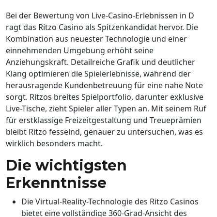
Bei der Bewertung von Live-Casino-Erlebnissen in D
ragt das Ritzo Casino als Spitzenkandidat hervor. Die
Kombination aus neuester Technologie und einer
einnehmenden Umgebung erhöht seine
Anziehungskraft. Detailreiche Grafik und deutlicher
Klang optimieren die Spielerlebnisse, während der
herausragende Kundenbetreuung für eine nahe Note
sorgt. Ritzos breites Spielportfolio, darunter exklusive
Live-Tische, zieht Spieler aller Typen an. Mit seinem Ruf
für erstklassige Freizeitgestaltung und Treueprämien
bleibt Ritzo fesselnd, genauer zu untersuchen, was es
wirklich besonders macht.
Die wichtigsten
Erkenntnisse
Die Virtual-Reality-Technologie des Ritzo Casinos
bietet eine vollständige 360-Grad-Ansicht des