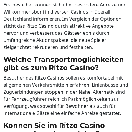
Erstbesucher können sich über besondere Anreize und
Willkommensboni in diversen Casinos in überall
Deutschland informieren. Im Vergleich der Optionen
sticht das Ritzo Casino durch attraktive Angebote
hervor und verbessert das Gästeerlebnis durch
umfangreiche Aktionspakete, die neue Spieler
zielgerichtet rekrutieren und festhalten.
Welche Transportmöglichkeiten
gibt es zum Ritzo Casino?
Besucher des Ritzo Casinos sollen es komfortabel mit
allgemeinen Verkehrsmitteln erfahren. Linienbusse und
Zugverbindungen stoppen in der Nähe. Alternativ sind
für Fahrzeugführer reichlich Parkmöglichkeiten zur
Verfügung, was sowohl für Bewohner als auch für
internationale Gäste eine einfache Anreise gestattet.
Können Sie im Ritzo Casino