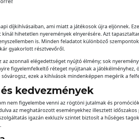
örrel!
pi díjkihívásaiban, ami miatt a játékosok újra eljönnek. Ez
 kínál hihetetlen nyeremények elnyerésére. Azt tapasztal
rsenyszellemben is. Minden feladatot különböző szempontok
kár gyakorlott résztvevőről.
, az az azonnali elégedettséget nyújtó élmény; sok nyeremé
yire figyelemfelkeltő réteget nyújtanak a játékélményhez
e sóvárogsz, ezek a kihívások mindenképpen megérik a felf
k és kedvezmények
m nem figyelembe venni az rögtöni jutalmak és promóciók c
ndulva az meghatározott eseményekhez illesztett időszakos
zolgáltatás igazán exkluzív szintet biztosít a hűséges tago
.
sa