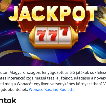
után Magyarországon, lenyűgözött az élő játékok sokféles
tes interakció izgalmassá teszi a játékot. Ráadásul a növe
teti meg a Wonacót egy ilyen versenyképes környezetben? Ve
 megdöbbentenek.
Wonaco Kaszinó Roulette
ntok