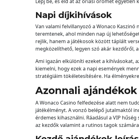
Lépj be, és éld át az óriási örömét egyetlen k
Napi díjkihívások
Van valami felvillanyozó a Wonaco Kaszinó na
teremtenek, ahol minden nap új lehetőséget
rejlik, hanem a játékosok között táplált ve
megközelíthető, legyen szó akár kezdőről, a
Ami igazán elkülöníti ezeket a kihívásokat
kiemelni, hogy ezek a napi események menn
stratégiáim tökéletesítésére. Ha élményekr
Azonnali ajándéko
A Wonaco Casino felfedezése alatt nem tudo
játékélményt. A vonzó belépő jutalmaktól i
érdemes kihasználni. Ráadásul a VIP hűség s
az kezdők valamint a rutinos tagok számára
Kezdő ajándékok leírá