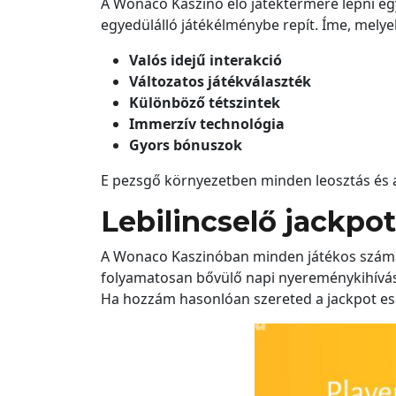
A Wonaco Kaszinó élő játéktermére lépni egy
egyedülálló játékélménybe repít. Íme, melyek
Valós idejű interakció
Változatos játékválaszték
Különböző tétszintek
Immerzív technológia
Gyors bónuszok
E pezsgő környezetben minden leosztás és a
Lebilincselő jackpot
A Wonaco Kaszinóban minden játékos számár
folyamatosan bővülő napi nyereménykihíváso
Ha hozzám hasonlóan szereted a jackpot esél