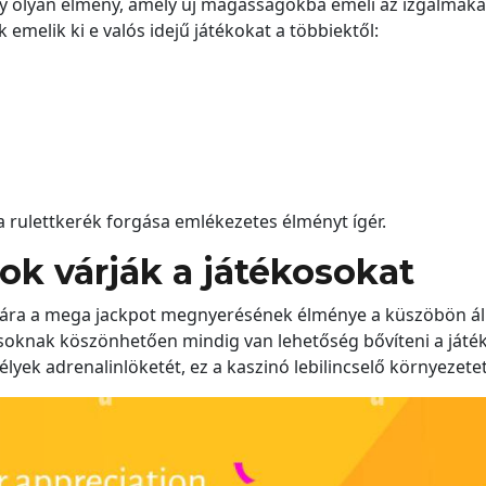
 olyan élmény, amely új magasságokba emeli az izgalmakat. 
 emelik ki e valós idejű játékokat a többiektől:
 rulettkerék forgása emlékezetes élményt ígér.
ok várják a játékosokat
a a mega jackpot megnyerésének élménye a küszöbön áll, 
knak köszönhetően mindig van lehetőség bővíteni a játékél
yek adrenalinlöketét, ez a kaszinó lebilincselő környezetet