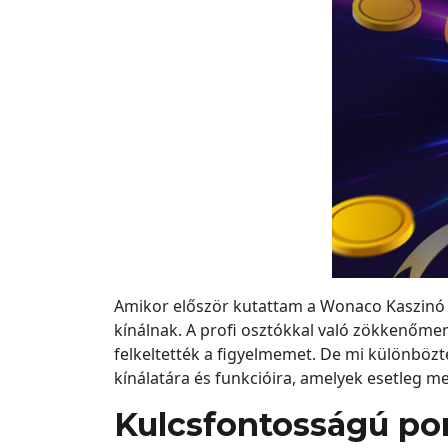
Amikor először kutattam a Wonaco Kaszinó 
kínálnak. A profi osztókkal való zökkenőmen
felkeltették a figyelmemet. De mi különböz
kínálatára és funkcióira, amelyek esetleg
Kulcsfontosságú po