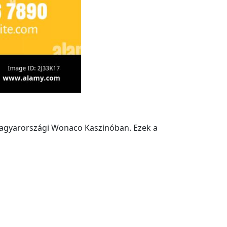
 magyarországi Wonaco Kaszinóban. Ezek a