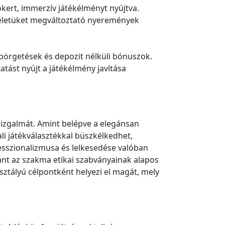
ókert, immerzív játékélményt nyújtva.
 életüket megváltoztató nyeremények
pörgetések és depozit nélküli bónuszok.
tást nyújt a játékélmény javítása
 izgalmát. Amint belépve a elegánsan
ali játékválasztékkal büszkélkedhet,
fesszionalizmusa és lelkesedése valóban
ránt az szakma etikai szabványainak alapos
sztályú célpontként helyezi el magát, mely