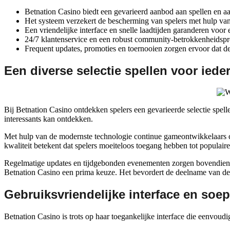
Betnation Casino biedt een gevarieerd aanbod aan spellen en aant
Het systeem verzekert de bescherming van spelers met hulp van 
Een vriendelijke interface en snelle laadtijden garanderen voor
24/7 klantenservice en een robust community-betrokkenheidspr
Frequent updates, promoties en toernooien zorgen ervoor dat de
Een diverse selectie spellen voor iede
Bij Betnation Casino ontdekken spelers een gevarieerde selectie spelle
interessants kan ontdekken.
Met hulp van de modernste technologie continue gameontwikkelaars con
kwaliteit betekent dat spelers moeiteloos toegang hebben tot populaire 
Regelmatige updates en tijdgebonden evenementen zorgen bovendien 
Betnation Casino een prima keuze. Het bevordert de deelname van de
Gebruiksvriendelijke interface en soep
Betnation Casino is trots op haar toegankelijke interface die eenvoud