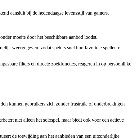
kend aansluit bij de hedendaagse levensstijl van gamers.
zonder moeite door het beschikbare aanbod loodst.
delijk weergegeven, zodat spelers snel hun favoriete spellen of
asbare filters en directe zoekfuncties, reageren in op persoonlijke
tijden kunnen gebruikers zich zonder frustratie of onderbrekingen
betert niet alleen het solospel, maar biedt ook voor een actieve
ntueert de toewijding aan het aanbieden van een uitzonderlijke