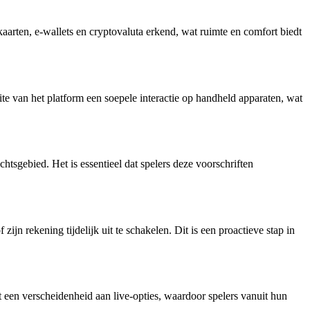
aarten, e-wallets en cryptovaluta erkend, wat ruimte en comfort biedt
ite van het platform een soepele interactie op handheld apparaten, wat
htsgebied. Het is essentieel dat spelers deze voorschriften
ijn rekening tijdelijk uit te schakelen. Dit is een proactieve stap in
t een verscheidenheid aan live-opties, waardoor spelers vanuit hun