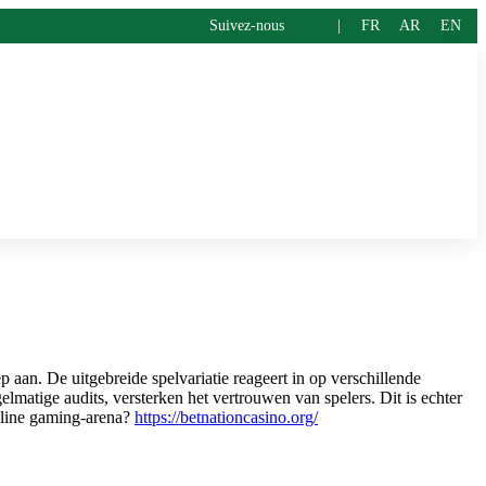
Suivez-nous
|
FR
AR
EN
 aan. De uitgebreide spelvariatie reageert in op verschillende
lmatige audits, versterken het vertrouwen van spelers. Dit is echter
online gaming-arena?
https://betnationcasino.org/