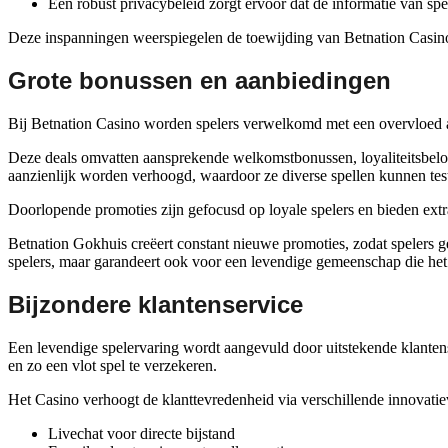
Een robust privacybeleid zorgt ervoor dat de informatie van sp
Deze inspanningen weerspiegelen de toewijding van Betnation Casino
Grote bonussen en aanbiedingen
Bij Betnation Casino worden spelers verwelkomd met een overvloed aa
Deze deals omvatten aansprekende welkomstbonussen, loyaliteitsbelon
aanzienlijk worden verhoogd, waardoor ze diverse spellen kunnen tes
Doorlopende promoties zijn gefocusd op loyale spelers en bieden ext
Betnation Gokhuis creëert constant nieuwe promoties, zodat spelers g
spelers, maar garandeert ook voor een levendige gemeenschap die het 
Bijzondere klantenservice
Een levendige spelervaring wordt aangevuld door uitstekende klanten
en zo een vlot spel te verzekeren.
Het Casino verhoogt de klanttevredenheid via verschillende innovati
Livechat voor directe bijstand