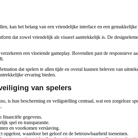
len, kan het belang van een vriendelijke interface en een gemakkelijk
platform dat zowel vriendelijk als visueel aantrekkelijk is. De designel
erzekeren een vloeiende gameplay. Bovendien past de responsieve aard
t.
Betnation dat spelers te allen tijde en overal kunnen beleven van uits
ntrekkelijke ervaring bieden.
eiliging van spelers
o, is hun bescherming en veiligstelling centraal, wat een zorgeloze spe
.
n financiële gegevens.
lijk spel en transparantie.
nten en voorkomen verslaving.
ect opgelost, waardoor het geloof en de betrouwbaarheid toenemen.