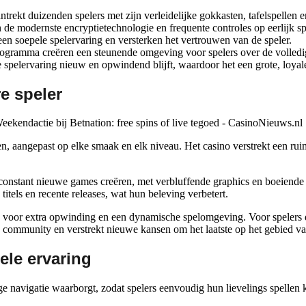
rekt duizenden spelers met zijn verleidelijke gokkasten, tafelspellen e
de modernste encryptietechnologie en frequente controles op eerlijk s
 een soepele spelervaring en versterken het vertrouwen van de speler.
ogramma creëren een steunende omgeving voor spelers over de volledi
 spelervaring nieuw en opwindend blijft, waardoor het een grote, loyale
re speler
n, aangepast op elke smaak en elk niveau. Het casino verstrekt een ruim
stant nieuwe games creëren, met verbluffende graphics en boeiende fun
titels en recente releases, wat hun beleving verbetert.
voor extra opwinding en een dynamische spelomgeving. Voor spelers d
 community en verstrekt nieuwe kansen om het laatste op het gebied va
ele ervaring
ige navigatie waarborgt, zodat spelers eenvoudig hun lievelings spelle