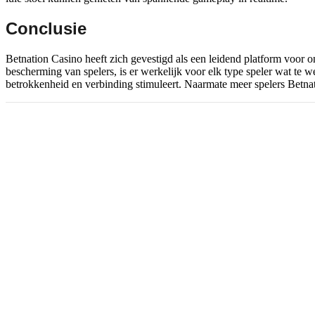
Conclusie
Betnation Casino heeft zich gevestigd als een leidend platform voor o
bescherming van spelers, is er werkelijk voor elk type speler wat te 
betrokkenheid en verbinding stimuleert. Naarmate meer spelers Betnat