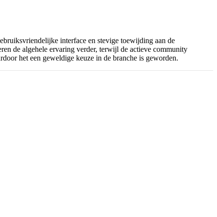
bruiksvriendelijke interface en stevige toewijding aan de
eren de algehele ervaring verder, terwijl de actieve community
aardoor het een geweldige keuze in de branche is geworden.