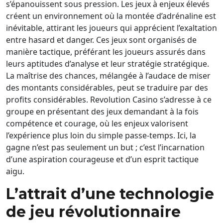
s’épanouissent sous pression. Les jeux à enjeux élevés
créent un environnement où la montée d’adrénaline est
inévitable, attirant les joueurs qui apprécient l’exaltation
entre hasard et danger. Ces jeux sont organisés de
manière tactique, préférant les joueurs assurés dans
leurs aptitudes d’analyse et leur stratégie stratégique.
La maîtrise des chances, mélangée à l’audace de miser
des montants considérables, peut se traduire par des
profits considérables. Revolution Casino s’adresse à ce
groupe en présentant des jeux demandant à la fois
compétence et courage, où les enjeux valorisent
l’expérience plus loin du simple passe-temps. Ici, la
gagne n’est pas seulement un but ; c’est l’incarnation
d’une aspiration courageuse et d’un esprit tactique
aigu.
L’attrait d’une technologie
de jeu révolutionnaire