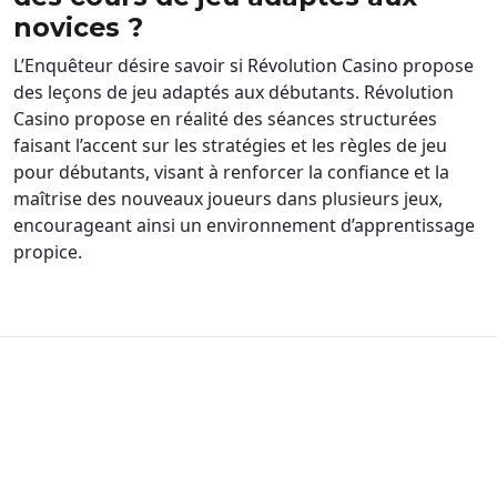
novices ?
L’Enquêteur désire savoir si Révolution Casino propose
des leçons de jeu adaptés aux débutants. Révolution
Casino propose en réalité des séances structurées
faisant l’accent sur les stratégies et les règles de jeu
pour débutants, visant à renforcer la confiance et la
maîtrise des nouveaux joueurs dans plusieurs jeux,
encourageant ainsi un environnement d’apprentissage
propice.