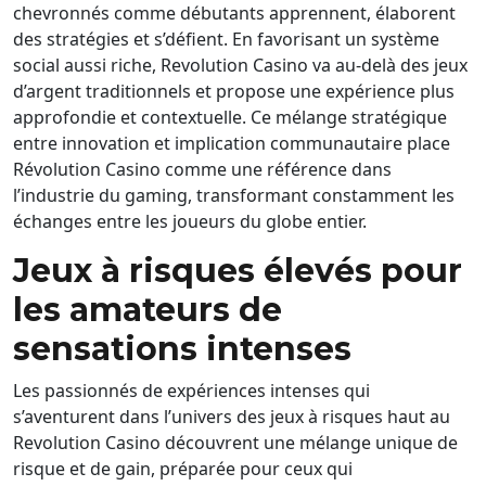
chevronnés comme débutants apprennent, élaborent
des stratégies et s’défient. En favorisant un système
social aussi riche, Revolution Casino va au-delà des jeux
d’argent traditionnels et propose une expérience plus
approfondie et contextuelle. Ce mélange stratégique
entre innovation et implication communautaire place
Révolution Casino comme une référence dans
l’industrie du gaming, transformant constamment les
échanges entre les joueurs du globe entier.
Jeux à risques élevés pour
les amateurs de
sensations intenses
Les passionnés de expériences intenses qui
s’aventurent dans l’univers des jeux à risques haut au
Revolution Casino découvrent une mélange unique de
risque et de gain, préparée pour ceux qui