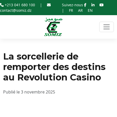
+213 041 680 100
|
Suivez-nous
contact@somiz.dz
|
FR
AR
EN
La sorcellerie de
remporter des destins
au Revolution Casino
Publié le 3 novembre 2025