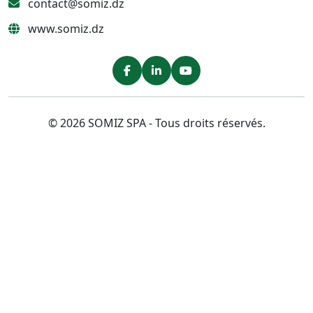
contact@somiz.dz
www.somiz.dz
© 2026 SOMIZ SPA - Tous droits réservés.