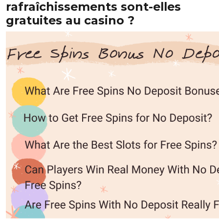
rafraîchissements sont-elles
gratuites au casino ?