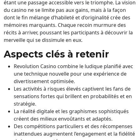
étant une passage accessible vers le triomphe. La vision
du casino ne se limite pas aux gains, mais à la façon
dont le fin mélange d’habileté et d’originalité crée des
mémoires marquants. Chaque recoin murmure des
récits à arriver, poussant les participants à découvrir la
merveille qui se dissimule en eux.
Aspects clés à retenir
Revolution Casino combine le ludique planifié avec
une technique nouvelle pour une expérience de
divertissement optimisée.
Les activités à risques élevés captivent les fans de
sensations fortes qui brillent en probabilités et en
stratégie.
La réalité digitale et les graphismes sophistiqués
créent des milieux envoûtants et adaptés.
Des compétitions particuliers et des récompenses
inattendues augmentent l’engagement et la fidélité