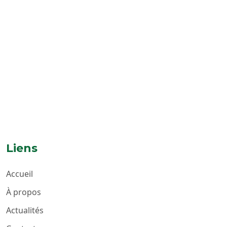
Liens
Accueil
À propos
Actualités