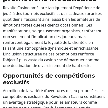
Revolte Casino améliore tactiquement l’expérience de
jeu à à des tournois exclusifs et des cadeaux surprises
quotidiens, fascinant ainsi aussi bien les amateurs de
émotions fortes que les clients occasionnels. Ces
manifestations, soigneusement organisés, renforcent
non seulement l’implication des joueurs, mais
renforcent également la loyauté de la clientèle en
faisant une atmosphère dynamique et enrichissante.
L’inclusion structurée de ces promotions renforce
l’objectif plus vaste du casino : se démarquer comme
une destination de divertissement de haut ordre.
Opportunités de compétitions
exclusifs
Au milieu de la variété d’aventures de jeu proposées, les
compétitions exclusifs du Revolution Casino constituent
un avantage stratégique pour les amateurs comme