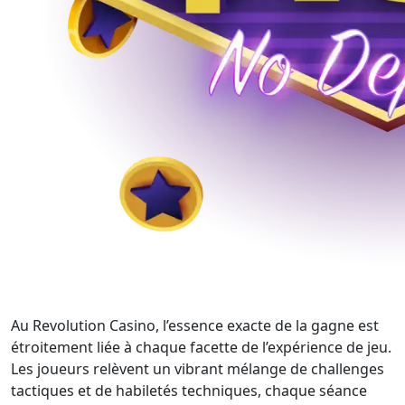
Au Revolution Casino, l’essence exacte de la gagne est
étroitement liée à chaque facette de l’expérience de jeu.
Les joueurs relèvent un vibrant mélange de challenges
tactiques et de habiletés techniques, chaque séance