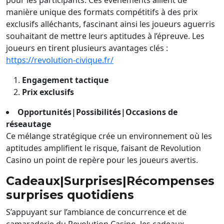
pour les participants. Ces événements allient de
manière unique des formats compétitifs à des prix
exclusifs alléchants, fascinant ainsi les joueurs aguerris
souhaitant de mettre leurs aptitudes à l’épreuve. Les
joueurs en tirent plusieurs avantages clés :
https://revolution-civique.fr/
Engagement tactique
Prix exclusifs
Opportunités|Possibilités|Occasions de
réseautage
Ce mélange stratégique crée un environnement où les
aptitudes amplifient le risque, faisant de Revolution
Casino un point de repère pour les joueurs avertis.
Cadeaux|Surprises|Récompenses
surprises quotidiens
S’appuyant sur l’ambiance de concurrence et de