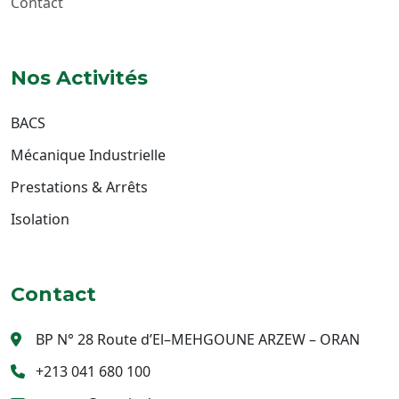
Contact
Nos Activités
BACS
Mécanique Industrielle
Prestations & Arrêts
Isolation
Contact
BP N° 28 Route d’El–MEHGOUNE ARZEW – ORAN
+213 041 680 100